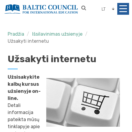
LT
Pradžia
Išsilavinimas užsienyje
Užsakyti internetu
Užsakyti internetu
Užsisakykite
kalbų kursus
užsienyje on-
line.
Detali
informacija
pateikta mūsų
tinklapyje apie