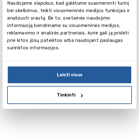
Naudojame slapukus, kad galėtume suasmeninti turinį
užsakymą.
bei skelbimus, teikti visuomeninės medijos funkcijas ir
Iki išvykimo Jūs gausite visus reikalingus
analizuoti srautą. Be to, svetainės naudojimo
dokumentus, patvirtinimą apie Jūsų įtraukimą į
informaciją bendriname su visuomeninės medijos,
kursą ir kitas paslaugas – apgyvendinimas,
reklamavimo ir analizės partneriais, kurie gali ją pridėti
maitinimas, pasitikimo/išlydėjimo paslauga, lėktuvo
prie kitos jūsų pateiktos arba naudojant paslaugas
bilietai, socialinė programa ir taip toliau.
surinktos informacijos.
Leisti visus
Tinkinti