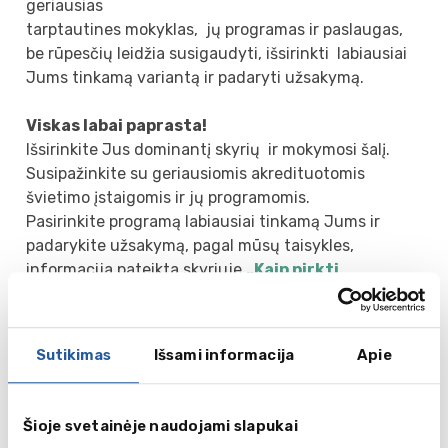
geriausias
tarptautines mokyklas, jų programas ir paslaugas,
be rūpesčių leidžia susigaudyti, išsirinkti labiausiai
Jums tinkamą variantą ir padaryti užsakymą.
Viskas labai paprasta!
Išsirinkite Jus dominantį skyrių ir mokymosi šalį.
Susipažinkite su geriausiomis akredituotomis
švietimo įstaigomis ir jų programomis.
Pasirinkite programą labiausiai tinkamą Jums ir
padarykite užsakymą, pagal mūsų taisykles,
informacija pateikta skyriuje
„Kaip pirkti
internetu?“
Jei kiltų klausimų, skambinkite mums telefonais:
Sutikimas
Išsami informacija
Apie
Vilniuje: + (370) 52690056, + (370) 64572232;
ir mūsų profesionalūs konsultantai atsakys į Jūsų
Šioje svetainėje naudojami slapukai
klausimus, padės pasirinkti programą ir suformuos