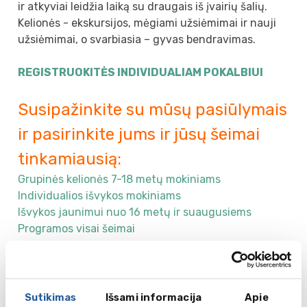
ir atkyviai leidžia laiką su draugais iš įvairių šalių.
Kelionės - ekskursijos, mėgiami užsiėmimai ir nauji
užsiėmimai, o svarbiasia – gyvas bendravimas.
REGISTRUOKITĖS INDIVIDUALIAM POKALBIUI
Susipažinkite su mūsų pasiūlymais
ir pasirinkite jums ir jūsų šeimai
tinkamiausią:
Grupinės kelionės 7-18 metų mokiniams
Individualios išvykos mokiniams
Išvykos jaunimui nuo 16 metų ir suaugusiems
Programos visai šeimai
Individualios kelionės
Kalbų mokymasis - anglų, vokiečių, italų,
Sutikimas
Išsami informacija
Apie
prancūzų arba ispanų;