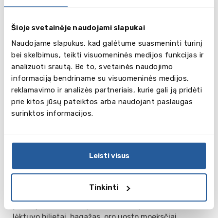
Kalbų ir sporto stovyklos: futbolas, tenisas,
golfas, jodinėjimas, vandens sportas ir kt;
Šioje svetainėje naudojami slapukai
kalbų ir menų stovyklos: teatras, šokis ir
Naudojame slapukus, kad galėtume suasmeninti turinį
fotografija;
bei skelbimus, teikti visuomeninės medijos funkcijas ir
Pasiruošimas Kembridžo/IELTS egzaminui –
analizuoti srautą. Be to, svetainės naudojimo
intensyvūs kursai;
informaciją bendriname su visuomeninės medijos,
Šeimos stovyklos - kalbų mokymasis ir poilsis
reklamavimo ir analizės partneriais, kurie gali ją pridėti
visai šeimai;
prie kitos jūsų pateiktos arba naudojant paslaugas
Akademinės stovyklos - pasiruošimas IB
surinktos informacijos.
(tarptautinio bakalaureato) egzaminams;
Pasiruošimas studijoms universitete – Menai,
Robotika, Mini MBA, Future Leaders, Global
English ir kt.)
Leisti visus
Suaugusieji gali registruotis į bendrųjų,
intensyviųjų, taikomųjų ir specializuotų kalbų
kursus.
Tinkinti
Į mūsų siūlomas programas viskas įskaičuota:
lėktuvo bilietai, bagažas, oro uosto moeksčiai,