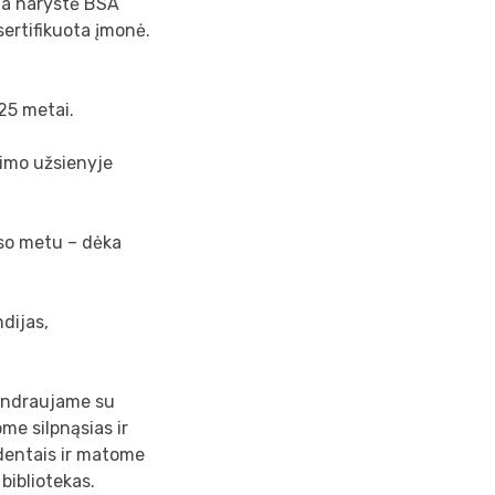
ina narystė BSA
sertifikuota įmonė.
 25 metai.
nimo užsienyje
eso metu – dėka
dijas,
bendraujame su
ome silpnąsias ir
udentais ir matome
 bibliotekas.