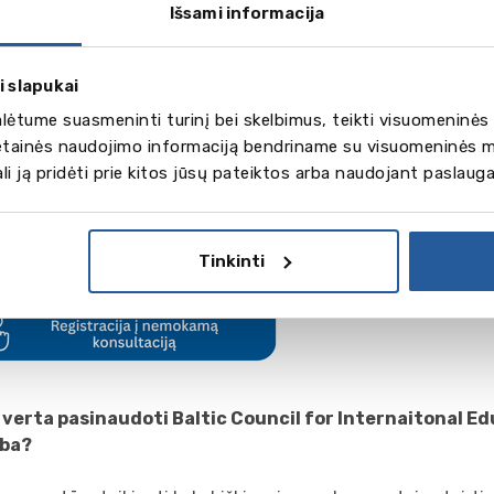
iame sektoriuje;
Išsami informacija
tikimų organizavimas Lietuvoje su užsienio švietimo įstaigų
 seminarų metu, prezentacijos mūsų biure;
i slapukai
timas į didžiausią Baltijos šalyje specializuotą parodą „Tarpt
“, kurią organizuojame 2 kartus per metus– Baltic Council f
ėtume suasmeninti turinį bei skelbimus, teikti visuomeninės 
tion.
vetainės naudojimo informaciją bendriname su visuomeninės m
žinkite su kai kuriais mūsų pasiūlymais dabar. Rašykite mum
gali ją pridėti prie kitos jūsų pateiktos arba naudojant paslaug
dėsime išrinkti tai, kas labiausiai tinka Jums, aptarsime vis
s švietimo įstaigas visame pasaulyje!
Tinkinti
 verta pasinaudoti Baltic Council for Internaitonal Ed
lba?