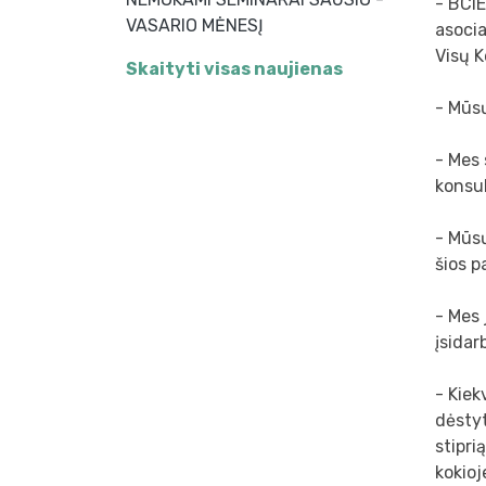
- BCIE
VASARIO MĖNESĮ
asocia
Visų K
Skaityti visas naujienas
- Mūsų
- Mes 
konsul
- Mūs
šios p
- Mes 
įsidar
- Kie
dėstyt
stipri
kokioj