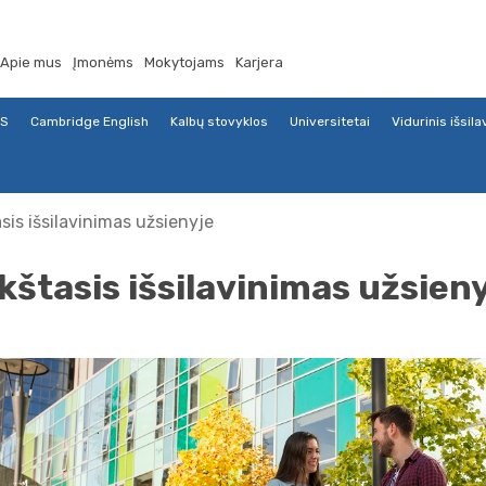
Apie mus
Įmonėms
Mokytojams
Karjera
TS
Cambridge English
Kalbų stovyklos
Universitetai
Vidurinis išsil
sis išsilavinimas užsienyje
kštasis išsilavinimas užsien