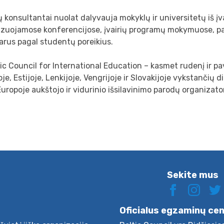
 konsultantai nuolat dalyvauja mokyklų ir universitetų iš įva
izuojamose konferencijose, įvairių programų mokymuose, p
arus pagal studentų poreikius.
ic Council for International Education – kasmet rudenį ir pa
oje, Estijoje, Lenkijoje, Vengrijoje ir Slovakijoje vykstančių d
uropoje aukštojo ir vidurinio išsilavinimo parodų organizato
Sekite mus
Oficialus egzaminų ce