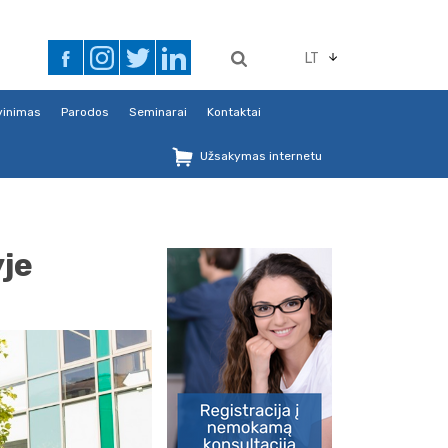
LT
avinimas
Parodos
Seminarai
Kontaktai
Užsakymas internetu
yje