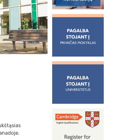
ukštąsias
Kanadoje.