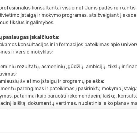
profesionalūs konsultantai visuomet Jums padės renkantis 
vietimo įstaigą ir mokymo programas, atsižvelgiant į akade
mus tikslus ir galimybes.
ų paslaugas įskaičiuota:
kamos konsultacijos ir informacijos pateikimas apie univer
ines ir verslo mokyklas;
eminių rezultatų, asmeninių įgūdžių, ambicijų, tikslų ir fina
zavimas;
amiausių švietimo įstaigų ir programų paieška;
mentų parengimas ir pateikimas į pasirinktą mokymo įstaigą
ymas, patarimai kaip paruošti rekomendacinį laišką, konsul
cinį laišką, dokumentų vertimas, nuolatinis laiko planavima
entus;
mendacijos renkantis paruošiamuosius kursus, jei tokie būti
ic Year, Pre Masters, Pre-MBA, IELTS, TOEFL ir kiti.
rmacijos pateikimas apie apgyvendinimą ir jo pasirinkimą uni