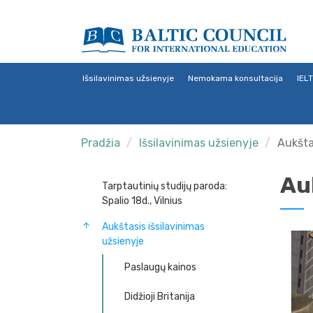
Išsilavinimas užsienyje
Nemokama konsultacija
IEL
Pradžia
Išsilavinimas užsienyje
Aukšta
Au
Tarptautinių studijų paroda:
Spalio 18d., Vilnius
Aukštasis išsilavinimas
užsienyje
Paslaugų kainos
Didžioji Britanija