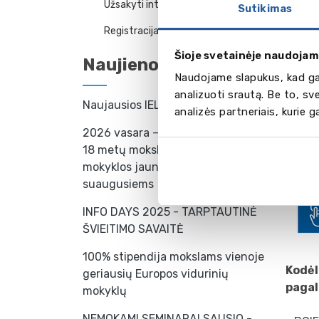
Užsakyti internetu
privač
Sutikimas
- susi
Registracija į konsultaciją
metu,
Šioje svetainėje naudojam
- kvie
Naujienos
dienos
Naudojame slapukus, kad gal
Educa
analizuoti srautą. Be to, s
Naujausios IELTS kursų datos
Susipa
analizės partneriais, kurie 
mes pa
2026 vasara – kalbų stovyklos 7-
galima
18 metų moksleiviams ir kalbų
mokyklos jaunimui ir
suaugusiems
INFO DAYS 2025 - TARPTAUTINĖ
ŠVIEITIMO SAVAITĖ
100% stipendija mokslams vienoje
Kodėl
geriausių Europos vidurinių
paga
mokyklų
NEMOKAMI SEMINARAI SAUSIO -