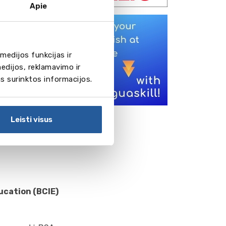
Apie
 atstovais parodų
autinių studijų
or International
medijos funkcijas ir
edijos, reklamavimo ir
s, skambinkite ir
as surinktos informacijos.
as esamas ir
Leisti visus
ucation (BCIE)