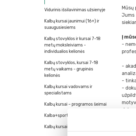
Mūsų 
Vidurinis išsilavinimas užsienyje
Jums š
Kalbų kursai jaunimui (16+) ir
siekia
suaugusiesiems
Į mūs
Kalbų stovyklos ir kursai 7-18
- nemo
metų moksleiviams -
profes
individualios kelionės
Kalbų stovyklos, kursai 7-18
- akad
metų vaikams - grupinės
anali
kelionės
- tink
Kalbų kursai vadovams ir
- doku
specialistams
užpild
motyva
Kalbų kursai – programos šeimai
dokum
Kalba+sportas
- reko
Academ
Kalbų kursai mokytojo namuose
- info