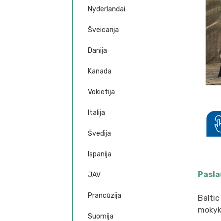
Nyderlandai
Šveicarija
Danija
Kanada
Vokietija
Italija
Švedija
Ispanija
Pasla
JAV
Prancūzija
Baltic
mokykl
Suomija