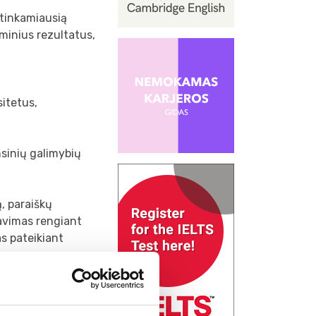
tinkamiausią
minius rezultatus,
sitetus,
nsinių galimybių
, paraiškų
tavimas rengiant
s pateikiant
ni Foundation,
versitete ar