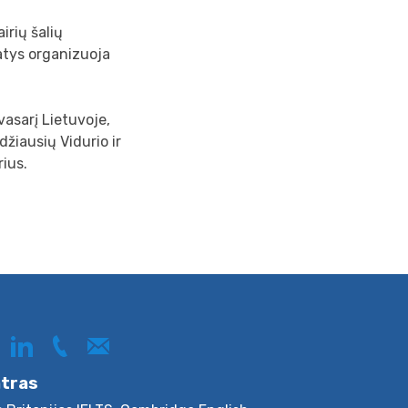
irių šalių
atys organizuoja
vasarį Lietuvoje,
idžiausių Vidurio ir
rius.
ntras