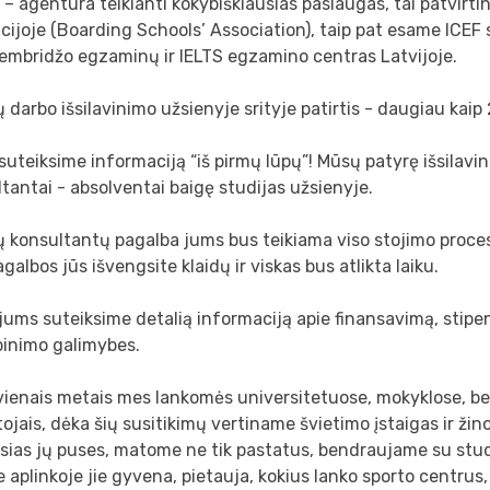
 – agentūra teikianti kokybiškiausias paslaugas, tai patvirt
cijoje (Boarding Schools’ Association), taip pat esame ICEF 
embridžo egzaminų ir IELTS egzamino centras Latvijoje.
 darbo išsilavinimo užsienyje srityje patirtis - daugiau kaip
suteiksime informaciją “iš pirmų lūpų”! Mūsų patyrę išsilavi
tantai - absolventai baigę studijas užsienyje.
ų konsultantų pagalba jums bus teikiama viso stojimo proc
agalbos jūs išvengsite klaidų ir viskas bus atlikta laiku.
jums suteiksime detalią informaciją apie finansavimą, stipen
binimo galimybes.
kvienais metais mes lankomės universitetuose, mokyklose, 
ojais, dėka šių susitikimų vertiname švietimo įstaigas ir žin
ąsias jų puses, matome ne tik pastatus, bendraujame su st
e aplinkoje jie gyvena, pietauja, kokius lanko sporto centrus,