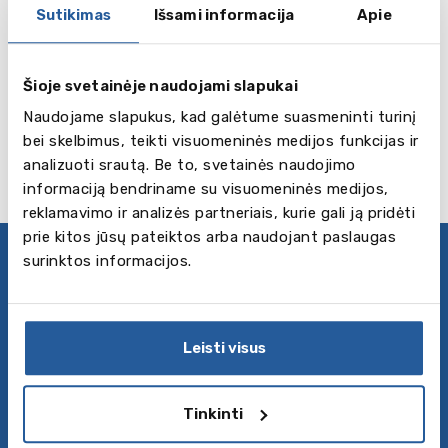
Young Learners programa yra skirta įvertinti 7-12
Sutikimas
Išsami informacija
Apie
metų vaikų anglų kalbos įgūdžius. Cambridge
English: Young Learners (YLE) testai yra 3 skirtingų
Šioje svetainėje naudojami slapukai
lygių - Starters, Movers and Flyers. Visi mokymosi
lygiai fokusuojasi į vaiko skatinimą mokytis bei
Naudojame slapukus, kad galėtume suasmeninti turinį
jo/jos pažangos stebėjimą.
bei skelbimus, teikti visuomeninės medijos funkcijas ir
analizuoti srautą. Be to, svetainės naudojimo
informaciją bendriname su visuomeninės medijos,
reklamavimo ir analizės partneriais, kurie gali ją pridėti
prie kitos jūsų pateiktos arba naudojant paslaugas
surinktos informacijos.
Privatumo politika
Sekite mus
Leisti visus
Apie mus
Baltic Council for International Education –
Tinkinti
švietėjiška organizacija konsultuojanti išsilavinimo