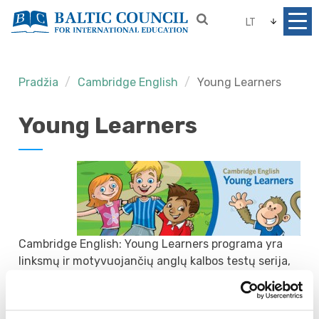
LT
Pradžia
Cambridge English
Young Learners
Young Learners
Cambridge English: Young Learners programa yra
linksmų ir motyvuojančių anglų kalbos testų serija,
skirta pradinio ir pagrindinio ugdymo vaikams. Šie
anglų kalbos testai suteikia mokiniams aiškų
suvokimą, kaip reiktų tobulinti anglų kalbos žinias.