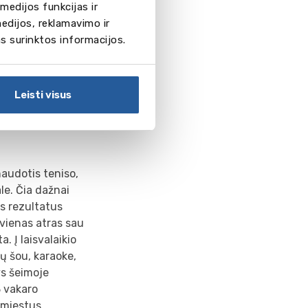
medijos funkcijas ir
se
edijos, reklamavimo ir
 mokyklos
as surinktos informacijos.
 juose visuomet
vakarienė yra
 meniu (šaltieji,
Leisti visus
antys šeimoje
naudotis teniso,
ale. Čia dažnai
s rezultatus
kvienas atras sau
a. Į laisvalaikio
tų šou, karaoke,
ys šeimoje
3 vakaro
 miestus.