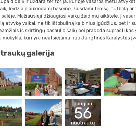
upa didelė ir uždara teritorija, kurioje vasaros metu atvyks
laikį leidžia plaukiodami baseine, žaisdami tenisą, futbolą a
 salėje. Mažiausieji džiaugiasi vaikų žaidimų aikštele. Į vasa
ą atvykę vaikai, ne tik ištobuliną kalbinius įgūdžius, bet ir s
amžiais iš skirtingų pasaulio šalių bei pradeda suprasti kas 
 mokykla, kuri yra neatsiejama nuo Jungtinės Karalystės įv
traukų galerija
daugiau
56
nuotraukų