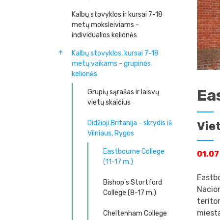
Kalbų stovyklos ir kursai 7-18
metų moksleiviams -
individualios kelionės
Kalbų stovyklos, kursai 7-18
metų vaikams - grupinės
kelionės
Ea
Grupių sąrašas ir laisvų
vietų skaičius
Didžioji Britanija - skrydis iš
Vie
Vilniaus, Rygos
Eastbourne College
01.07
(11-17 m.)
Eastbo
Bishop's Stortford
Nacion
College (8-17 m.)
terito
miesta
Cheltenham College