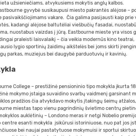
vieta užsieniečiams, atvykusiems mokytis anglų kalbos.
astbourne gyvybė susikaupusi miesto pakrantės alėjose – po
e pasivaikščiojimams vakare. Čia galima pasijausti kaip prie
tės, kadangi alėjose baltutėliai viešbučių fasadai, nuostab
noma, nuostabus vaizdas į jūrą. Eastbourne mieste yra visos 
dingai praleisti laisvalaikį – čia veikia modernūs kino teatrai, 
ausio lygio sportinių žaidimų aikštelės bei joms skirti įrengi
ų parkas, muziejus bei daugybė parduotuvių ir kavinių.
ykla
urne College – prestižinė pensioninio tipo mokykla įkurta 1
ižinė mokymo įstaiga suvaidino svarbų vaidmenį garsinant m
iklos pradžios čia atvykdavo mokytis įtakingų šeimų atžalos
urne miestas tapo vienu pagrindinių švietimo centrų pietin
okyklos auklėtinių – Londono meras ir netgi Nobelio premij
 centre esanti mokykla įsikūrusi istoriniuose, nuo pat jos įs
nčiuose bei naujai pastatytuose mokymuisi ir sportui skirtu