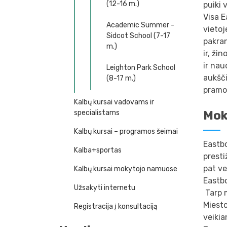
(12-16 m.)
puiki 
Visa E
Academic Summer -
vietoj
Sidcot School (7-17
pakran
m.)
ir, ži
ir nau
Leighton Park School
aukšči
(8-17 m.)
pramog
Kalbų kursai vadovams ir
specialistams
Mok
Kalbų kursai – programos šeimai
Eastbo
Kalba+sportas
prest
pat ve
Kalbų kursai mokytojo namuose
Eastbo
Užsakyti internetu
Tarp m
Miesto
Registracija į konsultaciją
veikia