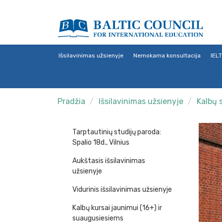
Išsilavinimas užsienyje
Nemokama konsultacija
IEL
Pradžia
Išsilavinimas užsienyje
Kalbų 
Tarptautinių studijų paroda:
Spalio 18d., Vilnius
Aukštasis išsilavinimas
užsienyje
Vidurinis išsilavinimas užsienyje
Kalbų kursai jaunimui (16+) ir
suaugusiesiems