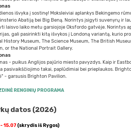
onas
dienos išvyka į sostinę! Moksleiviai aplankys Bekingemo rūm
nsterio Abatiją bei Big Beną. Norintys įsigyti suvenyrų ir lau
ti laisvo laiko metu garsiojoje Oksfordo gatvėje. Norintys 
erijas, gali pasirinkti kitą išvykos į Londoną variantą, kurio 
al History Museum, The Science Museum, The British Museu
, or the National Portrait Gallery.
onas
nas - puikus Anglijos pajūrio miesto pavyzdys. Kaip ir Eastb
a pasivaikščiojimo takai, paplūdimiai bei prieplaukos. Brighto
ė" - garsusis Brighton Pavilion.
ZDINĖ RENGINIŲ PROGRAMA
ykų datos (2026)
 - 15.07
(skrydis iš Rygos)