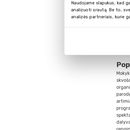
Naudojame slapukus, kad gal
Moksle
analizuoti srautą. Be to, s
bendr
analizės partneriais, kurie 
bendra
budi t
patiek
karšti
pusryč
Pop
Mokykl
skvošo
organi
parodę
artimi
progra
spekta
dalyva
rengin