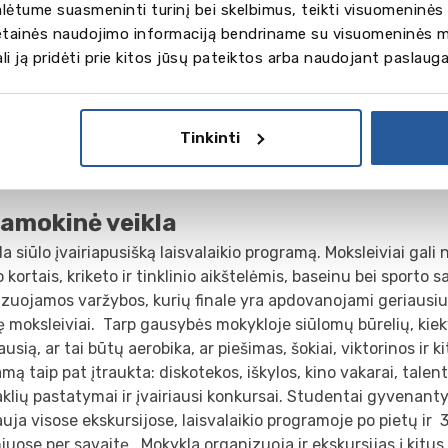
ėtume suasmeninti turinį bei skelbimus, teikti visuomeninės 
iviams yra skiriami kambariai mokyklos teritorijoje esančiuo
vetainės naudojimo informaciją bendriname su visuomeninės m
abučiuose. Viename kambaryje gyvena 2-3 mokiniai. Visi 10
gali ją pridėti prie kitos jūsų pateiktos arba naudojant paslaug
bučių gerai saugomi, turi įėjimus su kodine sistema, be to,
varką prižiūrintys mokyklos darbuotojai. Pusryčiai, pietūs ir 
iami mokyklos valgykloje. Moksleiviams yra sudarytas įvairus
Tinkinti
eji patiekalai, salotos bei vegetariniai valgiai). Vaikai gyven
iauja ir vakarieniauja šeimoje, pietauja koledže.
amokinė veikla
a siūlo įvairiapusišką laisvalaikio programą. Moksleiviai gali 
 kortais, kriketo ir tinklinio aikštelėmis, baseinu bei sporto s
zuojamos varžybos, kurių finale yra apdovanojami geriausiu
 moksleiviai. Tarp gausybės mokykloje siūlomų būrelių, kie
ausią, ar tai būtų aerobika, ar piešimas, šokiai, viktorinos ir kit
mą taip pat įtraukta: diskotekos, iškylos, kino vakarai, talen
klių pastatymai ir įvairiausi konkursai. Studentai gyvenant
uja visose ekskursijose, laisvalaikio programoje po pietų ir 
iuose per savaitę. Mokykla organizuoja ir ekskursijas į kitus