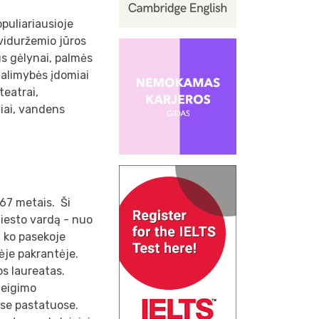
puliariausioje
 viduržemio jūros
ūs gėlynai, palmės
galimybės įdomiai
teatrai,
niai, vandens
867 metais. Ši
iesto vardą - nuo
, ko pasekoje
ėje pakrantėje.
os laureatas.
teigimo
ose pastatuose.