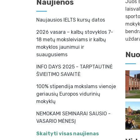
Naujienos
Juos s
laisva
sporto
Naujausios IELTS kursų datos
mokykl
bendra
2026 vasara – kalbų stovyklos 7-
uždara
18 metų moksleiviams ir kalbų
mokyklos jaunimui ir
Nuo
suaugusiems
INFO DAYS 2025 - TARPTAUTINĖ
ŠVIEITIMO SAVAITĖ
100% stipendija mokslams vienoje
geriausių Europos vidurinių
mokyklų
NEMOKAMI SEMINARAI SAUSIO -
VASARIO MĖNESĮ
Skaityti visas naujienas