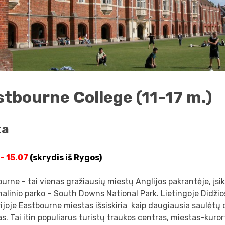
stbourne College (11-17 m.)
ta
 - 15.07
(skrydis iš Rygos)
urne - tai vienas gražiausių miestų Anglijos pakrantėje, įsik
alinio parko – South Downs National Park. Lietingoje Didžios
rijoje Eastbourne miestas išsiskiria kaip daugiausia saulėtų 
s. Tai itin populiarus turistų traukos centras, miestas-kurort