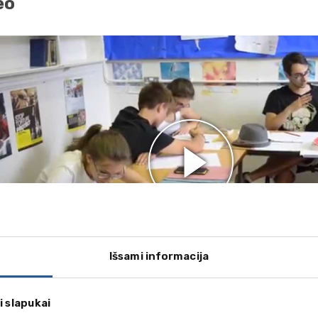
eo
Išsami informacija
i slapukai
yvendinimas