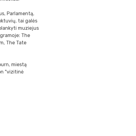
us, Parlamentą,
ktuvių, tai galės
aplankyti muziejus
programoje: The
m, The Tate
ourn, miestą
n "vizitinė