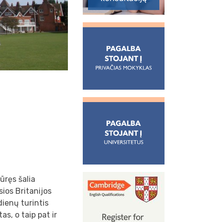
ūręs šalia
ios Britanijos
dienų turintis
as, o taip pat ir