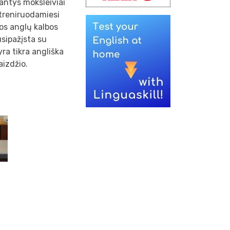
tantys moksleiviai
r treniruodamiesi
ros anglų kalbos
usipažįsta su
yra tikra angliška
aizdžio.