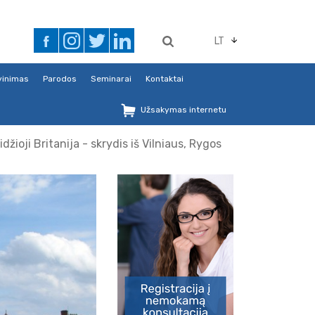
LT
avinimas
Parodos
Seminarai
Kontaktai
Užsakymas internetu
idžioji Britanija - skrydis iš Vilniaus, Rygos