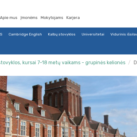
Apie mus
Įmonėms
Mokytojams
Karjera
TS
Cambridge English
Kalbų stovyklos
Universitetai
Vidurinis išsil
stovyklos, kursai 7-18 metų vaikams - grupinės kelionės
D