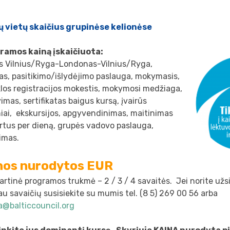
ų vietų skaičius grupinėse kelionėse
gramos kainą įskaičiuota:
is Vilnius/Ryga-Londonas-Vilnius/Ryga,
as, pasitikimo/išlydėjimo paslauga, mokymasis,
los registracijos mokestis, mokymosi medžiaga,
imas, sertifikatas baigus kursą, įvairūs
iai, ekskursijos, apgyvendinimas, maitinimas
artus per dieną, grupės vadovo paslauga,
imas.
nos nurodytos EUR
rtinė programos trukmė – 2 / 3 / 4 savaitės. Jei norite užsi
u savaičių susisiekite su mumis tel. (8 5) 269 00 56 arba
va@balticcouncil.org