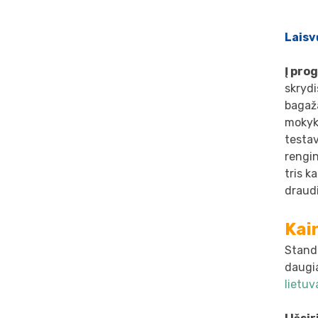
Laisv
Į pro
skryd
bagaž
mokyk
testav
rengin
tris k
draud
Kai
Standa
daugia
lietu