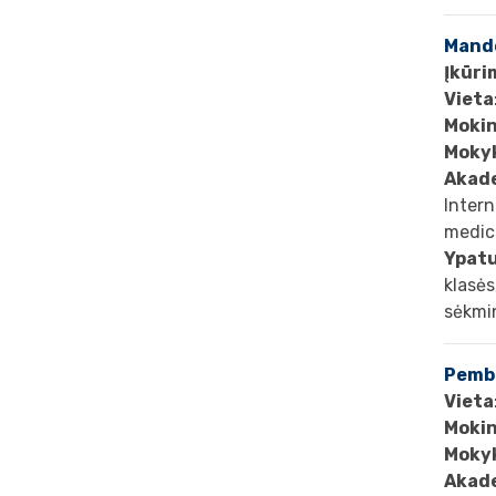
Mande
Įkūri
Vieta
Mokin
Mokyk
Akad
Intern
medici
Ypat
klasės
sėkmin
Pembi
Vieta
Mokin
Mokyk
Akad