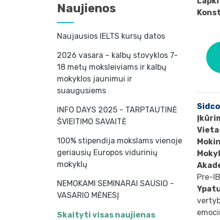
Lapkr
Naujienos
Konst
Naujausios IELTS kursų datos
2026 vasara – kalbų stovyklos 7-
18 metų moksleiviams ir kalbų
mokyklos jaunimui ir
suaugusiems
Sidco
INFO DAYS 2025 - TARPTAUTINĖ
Įkūri
ŠVIEITIMO SAVAITĖ
Vieta
100% stipendija mokslams vienoje
Mokin
geriausių Europos vidurinių
Mokyk
mokyklų
Akad
Pre-IB
NEMOKAMI SEMINARAI SAUSIO -
Ypat
VASARIO MĖNESĮ
vertyb
emocin
Skaityti visas naujienas