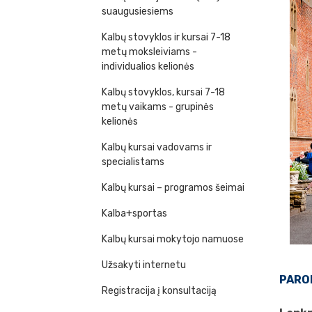
suaugusiesiems
Kalbų stovyklos ir kursai 7-18
metų moksleiviams -
individualios kelionės
Kalbų stovyklos, kursai 7-18
metų vaikams - grupinės
kelionės
Kalbų kursai vadovams ir
specialistams
Kalbų kursai – programos šeimai
Kalba+sportas
Kalbų kursai mokytojo namuose
Užsakyti internetu
PARO
Registracija į konsultaciją