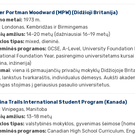
r Portman Woodward (MPW) (Didžioji Britanija)
mo metai:
1973 m.
: Londonas, Kembridžas ir Birmingemas
ių amžius:
14–20 metų (dažniausiai 16–19 metų)
los tipas:
mixed, dieninė.
eminės programos:
GCSE, A-Level, University Foundatio
ational Foundation Year, pasirengimo universitetams kursai
na, inžinerija)
umai
: viena iš pirmaujančių privačių mokyklų Didžiojoje Brit
, lankstus tvarkaraštis, individualus dėmesys. Aukšti akademi
gas stojimas į geriausius pasaulio universitetus.
na Trails International Student Program (Kanada)
: Vinipegas, Manitoba
ių amžius:
13–18 metų
los tipas:
valstybinės mokyklos, gyvenimas šeimose (home
eminės programos:
Canadian High School Curriculum, Engl