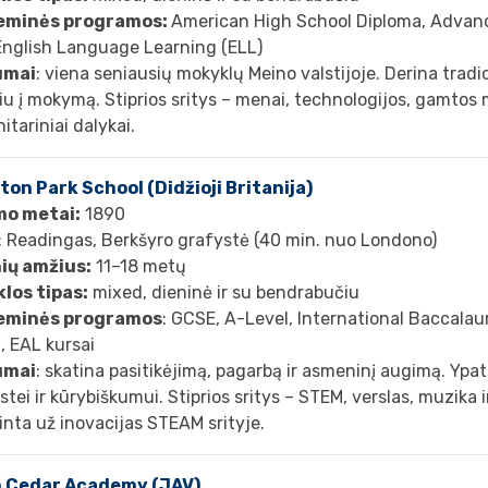
eminės programos:
American High School Diploma, Adva
 English Language Learning (ELL)
umai
: viena seniausių mokyklų Meino valstijoje. Derina trad
iu į mokymą. Stiprios sritys – menai, technologijos, gamtos m
tariniai dalykai.
ton Park School (Didžioji Britanija)
mo metai:
1890
: Readingas, Berkšyro grafystė (40 min. nuo Londono)
ių amžius:
11–18 metų
los tipas:
mixed, dieninė ir su bendrabučiu
eminės programos
: GCSE, A-Level, International Baccalau
, EAL kursai
umai
: skatina pasitikėjimą, pagarbą ir asmeninį augimą. Yp
stei ir kūrybiškumui. Stiprios sritys – STEM, verslas, muzika 
inta už inovacijas STEAM srityje.
 Cedar Academy (JAV)