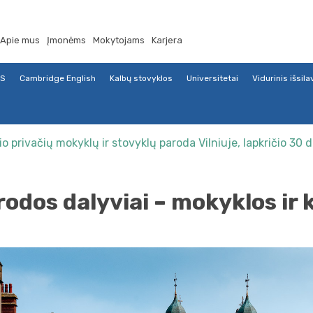
Apie mus
Įmonėms
Mokytojams
Karjera
TS
Cambridge English
Kalbų stovyklos
Universitetai
Vidurinis išsil
o privačių mokyklų ir stovyklų paroda Vilniuje, lapkričio 30 d
odos dalyviai – mokyklos ir 