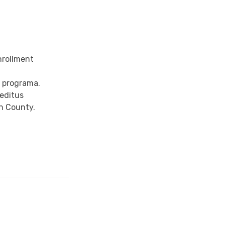
nrollment
o programa.
reditus
n County.