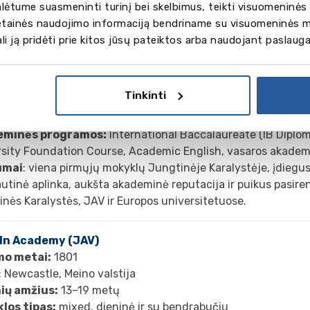
ėtume suasmeninti turinį bei skelbimus, teikti visuomeninės 
vetainės naudojimo informaciją bendriname su visuomeninės m
gali ją pridėti prie kitos jūsų pateiktos arba naudojant paslaug
re’s, Oxford (Didžioji Britanija)
mo metai:
1953
: Oksfordas, Anglija
Tinkinti
ių amžius:
15–19 metų
los tipas:
tarptautinė, mixed, dieninė ir su bendrabučiu
eminės programos:
International Baccalaureate (IB Diplom
rsity Foundation Course, Academic English, vasaros akadem
umai
: viena pirmųjų mokyklų Jungtinėje Karalystėje, įdiegu
utinė aplinka, aukšta akademinė reputacija ir puikus pasir
nės Karalystės, JAV ir Europos universitetuose.
ln Academy (JAV)
mo metai:
1801
: Newcastle, Meino valstija
ių amžius:
13–19 metų
los tipas:
mixed, dieninė ir su bendrabučiu