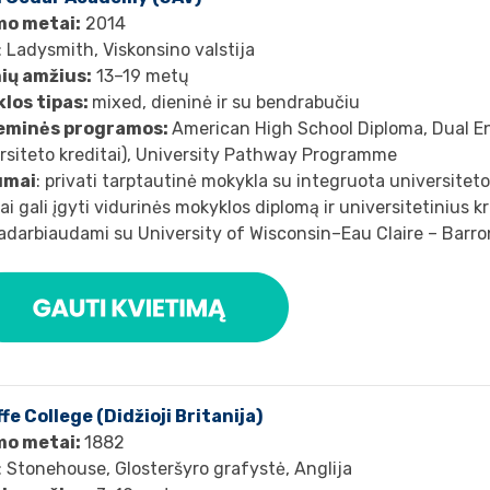
mo metai:
2014
: Ladysmith, Viskonsino valstija
ių amžius:
13–19 metų
los tipas:
mixed, dieninė ir su bendrabučiu
eminės programos:
American High School Diploma, Dual E
rsiteto kreditai), University Pathway Programme
umai
: privati tarptautinė mokykla su integruota universitet
ai gali įgyti vidurinės mokyklos diplomą ir universitetinius k
adarbiaudami su University of Wisconsin–Eau Claire – Barro
fe College (Didžioji Britanija)
mo metai:
1882
: Stonehouse, Glosteršyro grafystė, Anglija