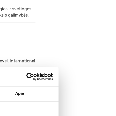
gios ir svetingos
kslo galimybės.
evel, International
rantės. Siūlo
bolo akademiją,
ime ir lengvojoje
Apie