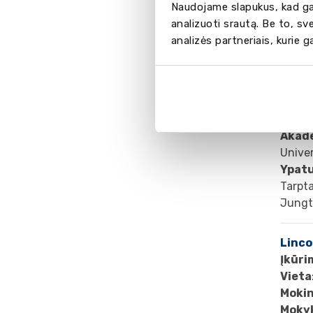
Naudojame slapukus, kad gal
analizuoti srautą. Be to, s
analizės partneriais, kurie 
St Cla
Įkūri
Vieta
Mokin
Mokyk
Akad
Unive
Ypat
Tarpta
Jungti
Linco
Įkūri
Vieta
Mokin
Mokyk