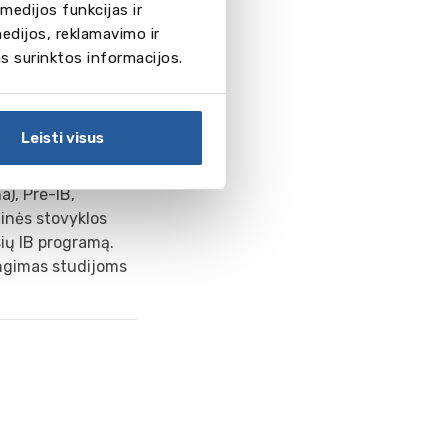
medijos funkcijas ir
edijos, reklamavimo ir
as surinktos informacijos.
Leisti visus
a), Pre-IB,
inės stovyklos
sių IB programą.
engimas studijoms