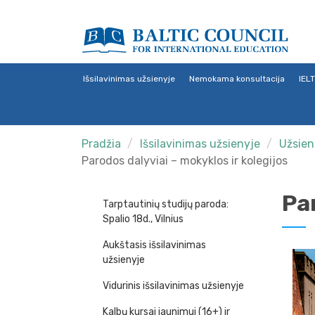
Išsilavinimas užsienyje
Nemokama konsultacija
IEL
Pradžia
Išsilavinimas užsienyje
Užsieni
Parodos dalyviai – mokyklos ir kolegijos
Par
Tarptautinių studijų paroda:
Spalio 18d., Vilnius
Aukštasis išsilavinimas
užsienyje
Vidurinis išsilavinimas užsienyje
Kalbų kursai jaunimui (16+) ir