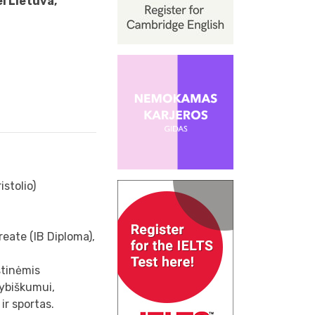
el Lietuva,
stolio)
eate (IB Diploma),
stinėmis
rybiškumui,
ir sportas.