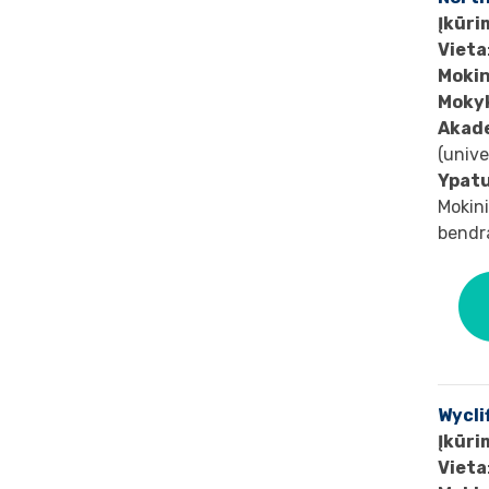
Įkūri
Vieta
Mokin
Mokyk
Akad
(unive
Ypat
Mokini
bendr
Wyclif
Įkūri
Vieta