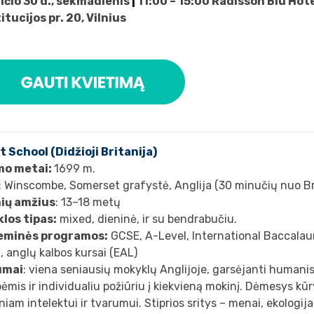
ičio 30 d., sekmadienis
|
11:00 – 15:00 Radisson Blu Hot
itucijos pr. 20, Vilnius
t School (Didžioji Britanija)
mo metai:
1699 m.
: Winscombe, Somerset grafystė, Anglija (30 minučių nuo Bri
ių amžius
: 13–18 metų
los tipas:
mixed, dieninė, ir su bendrabučiu.
eminės programos:
GCSE, A-Level, International Baccalaur
, anglų kalbos kursai (EAL)
umai
: viena seniausių mokyklų Anglijoje, garsėjanti humani
ėmis ir individualiu požiūriu į kiekvieną mokinį. Dėmesys kū
iam intelektui ir tvarumui. Stiprios sritys – menai, ekologija 