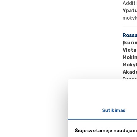
Addit
Ypat
mokyk
Rossa
Įkūri
Vieta
Mokin
Mokyk
Akad
Baccal
Ypat
specia
Rossal
atleti
Sutikimas
Šioje svetainėje naudojam