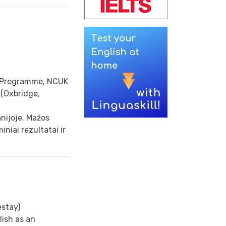
n Programme, NCUK
 (Oxbridge,
anijoje. Mažos
niai rezultatai ir
stay)
ish as an