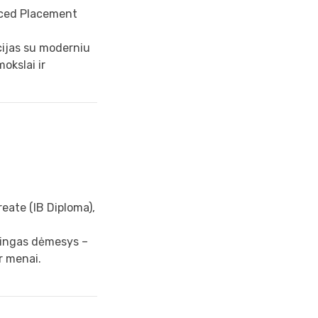
nced Placement
icijas su moderniu
okslai ir
reate (IB Diploma),
atingas dėmesys –
ir menai.