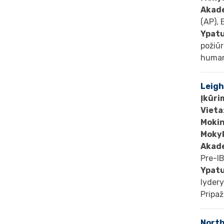
Akad
(AP),
Ypat
požiūr
humani
Leigh
Įkūri
Vieta
Mokin
Mokyk
Akad
Pre-IB
Ypat
lydery
Pripaž
North