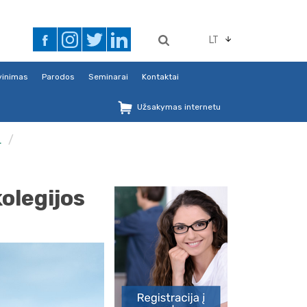
LT
avinimas
Parodos
Seminarai
Kontaktai
Užsakymas internetu
.
kolegijos