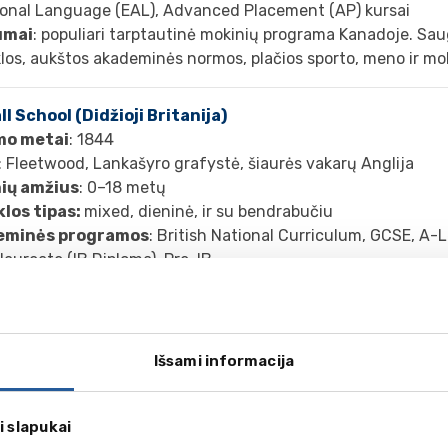
ional Language (EAL), Advanced Placement (AP) kursai
umai
: populiari tarptautinė mokinių programa Kanadoje. Sau
los, aukštos akademinės normos, plačios sporto, meno ir mo
ll School (Didžioji Britanija)
mo metai
: 1844
: Fleetwood, Lankašyro grafystė, šiaurės vakarų Anglija
ių amžius
: 0–18 metų
los tipas:
mixed, dieninė, ir su bendrabučiu
eminės programos
: British National Curriculum, GCSE, A-L
aureate (IB Diploma), Pre-IB
umai
: prestižinė nepriklausoma mokykla prie Airijos jūros pak
lizuotas akademijas, tarp jų – oficialią Manchester City fut
l Golf School, taip pat programas tenise, ledo ritulyje, plauk
koje. Stiprios sritys – STEM, muzika, teatras ir menas.
Išsami informacija
i slapukai