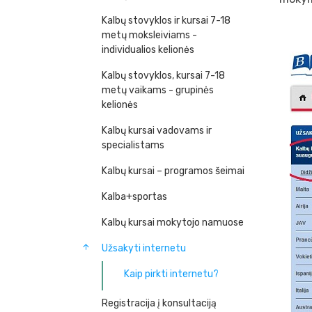
Kalbų stovyklos ir kursai 7-18
metų moksleiviams -
individualios kelionės
Kalbų stovyklos, kursai 7-18
metų vaikams - grupinės
kelionės
Kalbų kursai vadovams ir
specialistams
Kalbų kursai – programos šeimai
Kalba+sportas
Kalbų kursai mokytojo namuose
Užsakyti internetu
Kaip pirkti internetu?
Registracija į konsultaciją