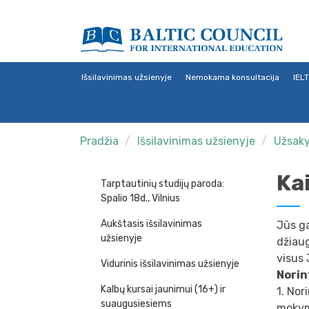
Išsilavinimas užsienyje
Nemokama konsultacija
IEL
Pradžia
Išsilavinimas užsienyje
Užsaky
Ka
Tarptautinių studijų paroda:
Spalio 18d., Vilnius
Aukštasis išsilavinimas
Jūs ga
užsienyje
džiaug
visus
Vidurinis išsilavinimas užsienyje
Norin
Kalbų kursai jaunimui (16+) ir
1. Nor
suaugusiesiems
mokym