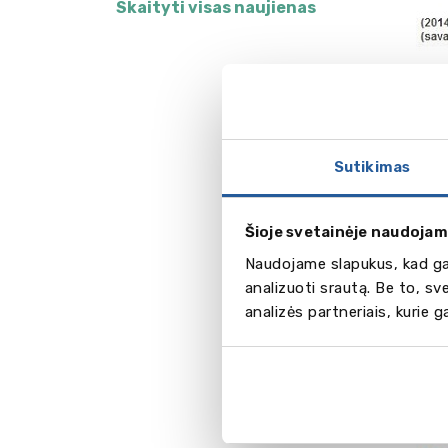
Skaityti visas naujienas
Sutikimas
Šioje svetainėje naudojam
Naudojame slapukus, kad gal
analizuoti srautą. Be to, s
3. Pa
analizės partneriais, kurie 
pamat
Paspau
užsaky