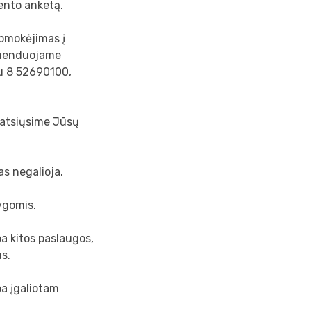
ento anketą.
apmokėjimas į
komenduojame
u 8 52690100,
 atsiųsime Jūsų
s negalioja.
ygomis.
ba kitos paslaugos,
us.
a įgaliotam