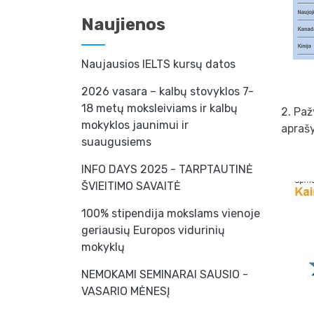
Naujienos
Naujausios IELTS kursų datos
2026 vasara – kalbų stovyklos 7-
18 metų moksleiviams ir kalbų
2. Pa
mokyklos jaunimui ir
apraš
suaugusiems
INFO DAYS 2025 - TARPTAUTINĖ
ŠVIEITIMO SAVAITĖ
100% stipendija mokslams vienoje
geriausių Europos vidurinių
mokyklų
NEMOKAMI SEMINARAI SAUSIO -
VASARIO MĖNESĮ