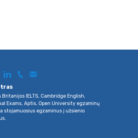
ntras
s Britanijos IELTS, Cambridge English,
nal Exams, Aptis, Open University egzaminų
ja stojamuosius egzaminus į užsienio
us.