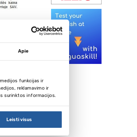
Apie
medijos funkcijas ir
edijos, reklamavimo ir
je. Jūs
as surinktos informacijos.
lygomis.
ildykite
Leisti visus