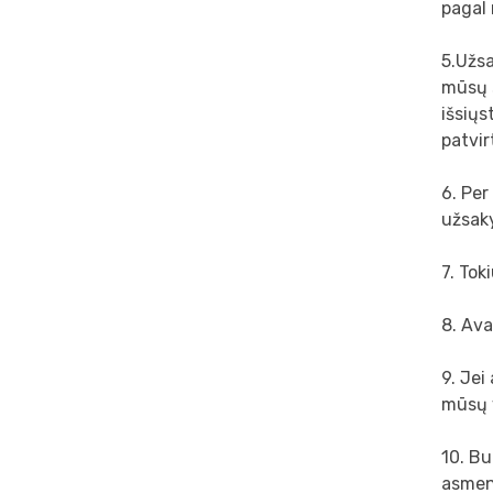
pagal 
5.Užsa
mūsų 
išsiųs
patvi
6. Per
užsak
7. Tok
8. Av
9. Jei
mūsų v
10. B
asmeni