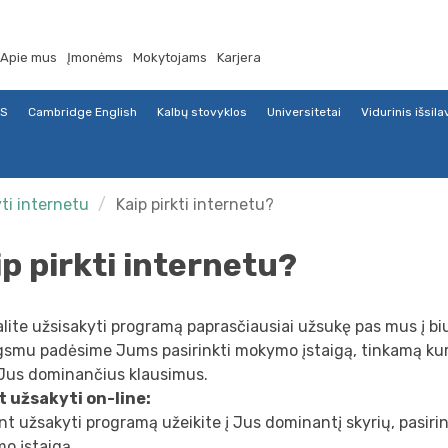
Apie mus
Įmonėms
Mokytojams
Karjera
TS
Cambridge English
Kalbų stovyklos
Universitetai
Vidurinis išsil
ti internetu
Kaip pirkti internetu?
ip pirkti internetu?
lite užsisakyti programą paprasčiausiai užsukę pas mus į bi
smu padėsime Jums pasirinkti mokymo įstaigą, tinkamą kurs
 Jus dominančius klausimus.
t užsakyti on-line:
int užsakyti programą užeikite į Jus dominantį skyrių, pasirink
o įstaigą.