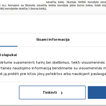
Išsami informacija
i slapukai
ėtume suasmeninti turinį bei skelbimus, teikti visuomeninės 
vetainės naudojimo informaciją bendriname su visuomeninės m
spaudus mygtuką „užsakymo suma“ mokymo įstaigos puslapy
gali ją pridėti prie kitos jūsų pateiktos arba naudojant paslaug
ysite bendrą programos sumą ir susipažinti su užsakymo są
skite mygtuką „Padaryti užsakymą“, užsiregistruokite ir užp
tojo anketą ir studento anketą.
Tinkinti