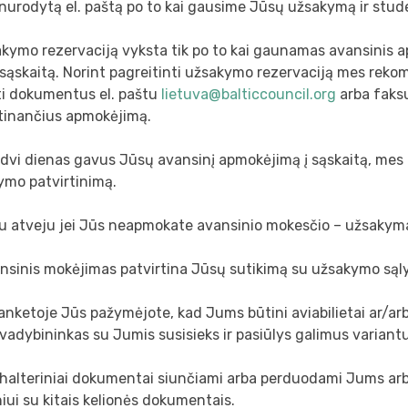
nurodytą el. paštą po to kai gausime Jūsų užsakymą ir stud
kymo rezervaciją vyksta tik po to kai gaunamas avansinis 
sąskaitą. Norint pagreitinti užsakymo rezervaciją mes re
ti dokumentus el. paštu
lietuva@balticcouncil.org
arba faks
rtinančius apmokėjimą.
 dvi dienas gavus Jūsų avansinį apmokėjimą į sąskaitą, mes
ymo patvirtinimą.
iu atveju jei Jūs neapmokate avansinio mokesčio – užsakyma
ansinis mokėjimas patvirtina Jūsų sutikimą su užsakymo sąl
 anketoje Jūs pažymėjote, kad Jums būtini aviabilietai ar/ar
adybininkas su Jumis susisieks ir pasiūlys galimus variant
uhalteriniai dokumentai siunčiami arba perduodami Jums arb
ui su kitais kelionės dokumentais.