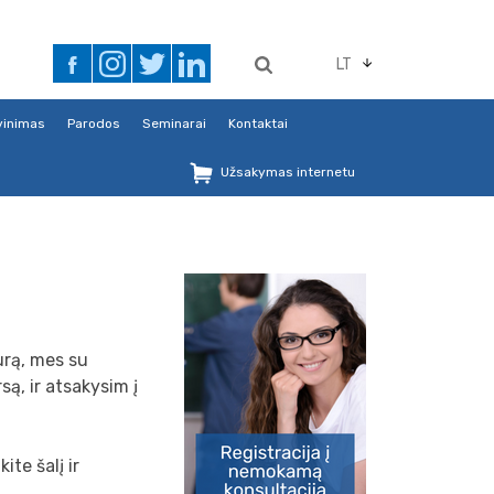
LT
avinimas
Parodos
Seminarai
Kontaktai
Užsakymas internetu
urą, mes su
ą, ir atsakysim į
ite šalį ir