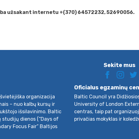
ba užsakant internetu +(370) 64572232, 52690056.
Sekite mus
Oficialus egzaminų ce
švietėjiška organizacija
Baltic Council yra Didžiosio
ais – nuo kalbų kursų ir
University of London Exter
aukštojo išsilavinimo. Baltic
centras, taip pat organizuo
ų studijų dienos (“Days of
privačias mokyklas ir koledž
ndary Focus Fair” Baltijos