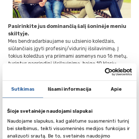
Pasirinkite jus dominančią šalį šoninėje meniu
skiltyje.
Mes bendradarbiaujame su užsienio koledžais,
siūlančiais įgyti profesinį/vidurinį išsilavinimą. Į
tokius koledžus yra priimami asmenys nuo 16 metų,
turintys pagrindinį išsilavinimą, baigę 10 klasių.
Vienas stojimo reikalavimų užsieniečiams - tai tam
tikras pripažinto anglų kalbos egzamino įvertinimas
(IELTS, TOEFL, Cambridge Exams).
Sutikimas
Išsami informacija
Apie
Priklausomai nuo anglų kalbos egzamino rezultatų,
Lietuvoje baigtos mokyklos pažymių įvertinimo ir
charakteristikos, studentui gali prireikti 2 ar 3 metų
Šioje svetainėje naudojami slapukai
koledžo baigimui. Baigę koledžą studentai įgyja
Naudojame slapukus, kad galėtume suasmeninti turinį
vidurinį išsilavinimą ir profesiją, gali pasirinkti ar
bei skelbimus, teikti visuomeninės medijos funkcijas ir
toliau tęsti studijas universitete ar eiti dirbti.
analizuoti srautą. Be to, svetainės naudojimo
Koledžuose dažniausiai siūlomos tokios studijos: