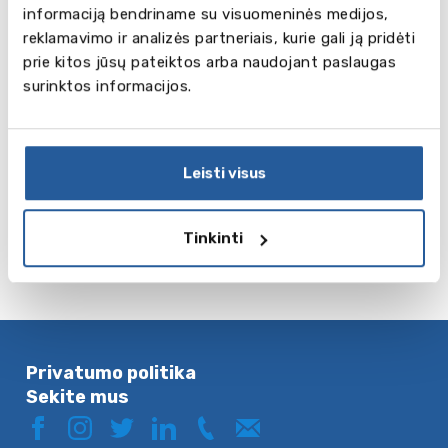
informaciją bendriname su visuomeninės medijos,
verslo administravimas, informacinės technologijos,
reklamavimo ir analizės partneriais, kurie gali ją pridėti
dailė ir dizainas, vaikų priešmokyklinis ugdymas,
prie kitos jūsų pateiktos arba naudojant paslaugas
inžineriniai mokslai, turizmas, aplinkosauga ir
surinktos informacijos.
gyvūnų priežiūra, floristika, kirpėjų mokslai ir kt.
Leisti visus
Tinkinti
Privatumo politika
Sekite mus