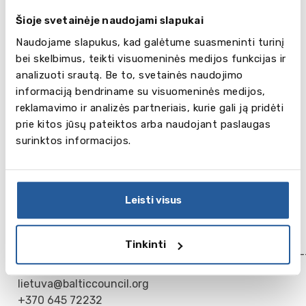
verta atkreipti dėmesį renkantis universitetus
Šioje svetainėje naudojami slapukai
Anglijoje?
Naudojame slapukus, kad galėtume suasmeninti turinį
Kodėl Northumbria vis pritraukia tūkstančius
bei skelbimus, teikti visuomeninės medijos funkcijas ir
studentų iš įvairiausių pasaulio šalių, bei kokios
analizuoti srautą. Be to, svetainės naudojimo
stipendijos yra siūlomos Lietuvos studentams.
informaciją bendriname su visuomeninės medijos,
reklamavimo ir analizės partneriais, kurie gali ją pridėti
Webinaro Q&A dalyje, seminaro dalyviai, taip pat
prie kitos jūsų pateiktos arba naudojant paslaugas
turės progą išgirsti naudingos informacijos apie
surinktos informacijos.
pasiruošimą studijoms ir studentišką gyvenimą,
finansavimo ir įsidarbinimo galimybes Anglijoje.
Leisti visus
Registruotis seminarui galite užpildydami
registracijos
formą:
https://forms.gle/ypEyNqcr1rxDy1GH8
Tinkinti
___________________________________
Baltic Council for International Education
lietuva@balticcouncil.org
+370 645 72232