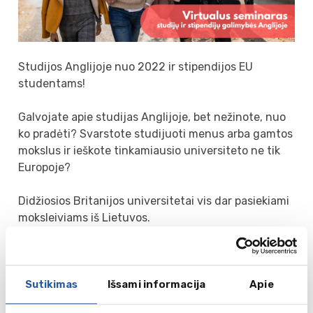
Studijos Anglijoje nuo 2022 ir stipendijos EU
studentams!
Galvojate apie studijas Anglijoje, bet nežinote, nuo
ko pradėti? Svarstote studijuoti menus arba gamtos
mokslus ir ieškote tinkamiausio universiteto ne tik
Europoje?
Didžiosios Britanijos universitetai vis dar pasiekiami
moksleiviams iš Lietuvos.
Vasario 17d. 16:00 – NUOTOLINIS SEMINARAS
Northumbrijos Universiteto atstovė supažindins su
Sutikimas
Išsami informacija
Apie
svarbiausiais pokyčiais po Brexit‘o, papasakos, į ką