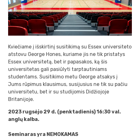
K
viečiame į išskirtinį susitikimą su Essex universiteto
atstovu George Hones, kuriame jis ne tik pristatys
Essex universitetą, bet ir papasakos, ką šis
universitetas gali pasiūlyti tarptautiniams
studentams. Susitikimo metu George atsakys į
Jums rūpimus klausimus, susijusius ne tik su pačiu
universitetu, bet ir su studijomis Didžiojoje
Britanijoje.
2023 rugsėjo 29 d. (penktadienis) 16:30 val.
anglų kalba.
Seminaras yra NEMOKAMAS