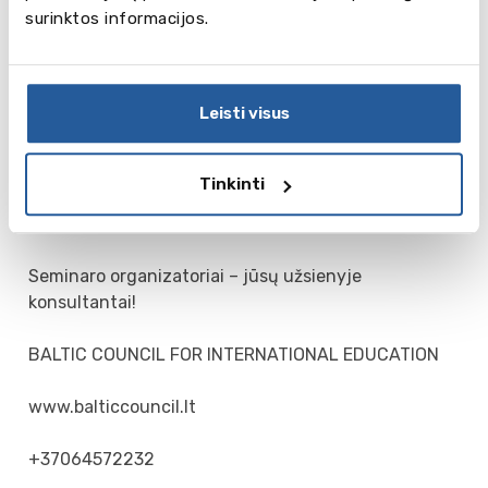
naudingas ir mokinių tėvams, kadangi pristatymo
surinktos informacijos.
metu gausite atsakymus į klausimus, susijusius su
studijų finansavimu, apgyvendinimu bei kitomis
išlaidomis.
Leisti visus
Susitikimas vyks Baltic Council biure adresu:
Jogailos g. 4, Verslo centras 2000, A korpusas, 3
Tinkinti
aukštas, Vilnius
Seminaro organizatoriai – jūsų užsienyje
konsultantai!
BALTIC COUNCIL FOR INTERNATIONAL EDUCATION
www.balticcouncil.lt
+37064572232