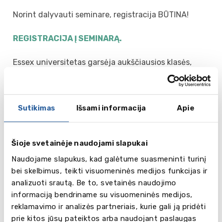
Norint dalyvauti seminare, registracija BŪTINA!
REGISTRACIJA Į SEMINARĄ.
Essex universitetas garsėja aukščiausios klasės,
išplėtota infrastruktūra, kuri leidžia mėgautis
studentišku gyvenimu. Universitetas taip pat siūlo
prisijungti prie daugiau nei 165 studentų draugijų,
Sutikimas
Išsami informacija
Apie
kurios suteikia galimybę sutikti bendraminčių bei
atrasti naujų, dominančių veiklų, taip įsitraukiant į
studentų bendruomenę.
Šioje svetainėje naudojami slapukai
Pristatymo trukmė – 30 minučių + laikas Jūsų
Naudojame slapukus, kad galėtume suasmeninti turinį
klausimams
bei skelbimus, teikti visuomeninės medijos funkcijas ir
analizuoti srautą. Be to, svetainės naudojimo
Kviečiame dalyvauti vyresnių klasių moksleivius,
informaciją bendriname su visuomeninės medijos,
kurie domisi studijomis užsienyje, ypač studijomis
reklamavimo ir analizės partneriais, kurie gali ją pridėti
Didžiojoje Britanijoje. Taip pat renginys bus
prie kitos jūsų pateiktos arba naudojant paslaugas