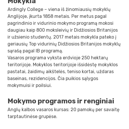
Mokykla
Ardingly College – viena iš žinomiausių mokyklų
Anglijoje, įkurta 1858 metais. Per metus pagal
pagrindinio ir vidurinio mokymo programą mokosi
daugiau kaip 800 moksleivių ir Didžiosios Britanijos
ir užsienio studentų. 2017 metais mokykla pateko į
geriausių Top vidurinių Didžiosios Britanijos mokyklų
sąrašą pagal IB programą.
Vasaros programa vyksta erdvioje 250 hektarų
teritorijoje. Mokyklos teritorijoje išsidėstę mokyklos
pastatai, žaidimų aikštelės, teniso kortai, uždaras
baseinas, rezidencijos. Čia puikios sąlygos
mokymuisi ir poilsiui.
Mokymo programos ir renginiai
Anglų kalbos vasaros kursas: 20 pamokų per savaitę
tarptautinėse grupėse.