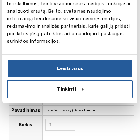
bei skelbimus, teikti visuomeninės medijos funkcijas ir
analizuoti srautą. Be to, svetainės naudojimo
informaciją bendriname su visuomeninės medijos,
reklamavimo ir analizės partneriais, kurie gali ją pridėti
prie kitos jūsų pateiktos arba naudojant paslaugas
Pavadinimas
Transfer one way (Heathrow airport)
surinktos informacijos.
Kiekis
110.00
Kaina , GBP
Leisti visus
Tinkinti
Pavadinimas
Transfer one way (Gatwick airport)
Kiekis