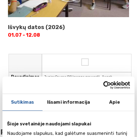
Išvykų datos (2026)
01.07 - 12.08
Pavadinimas
Junior Course (20 lessons per week) - 1 week
Progr.
Sutikimas
Išsami informacija
Apie
945.00
Kaina , GBP
Šioje svetainėje naudojami slapukai
Pasitikimo/išlydėjimo paslauga
Naudojame slapukus, kad galėtume suasmeninti turinį