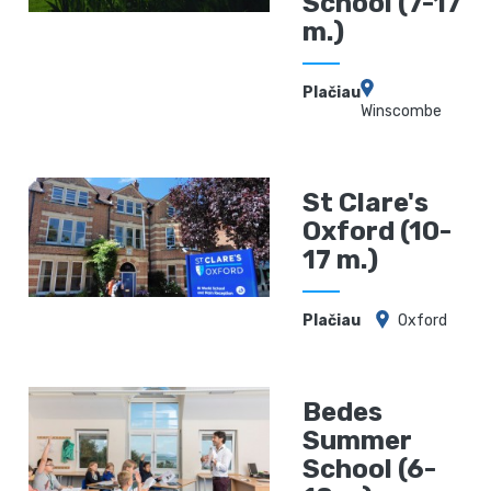
School (7-17
m.)
Plačiau
Winscombe
St Clare's
Oxford (10-
17 m.)
Plačiau
Oxford
Bedes
Summer
School (6-