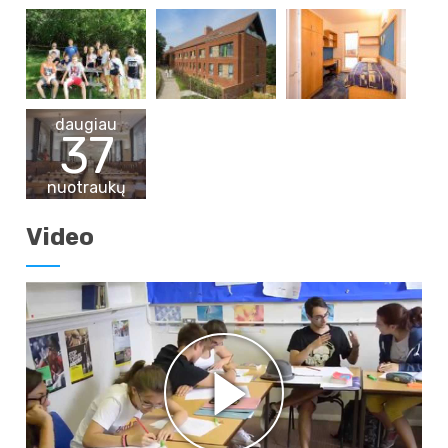
daugiau
37
nuotraukų
Video