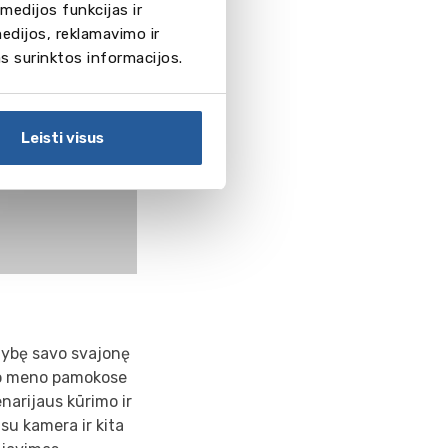
medijos funkcijas ir
edijos, reklamavimo ir
as surinktos informacijos.
Leisti visus
imybę savo svajonę
ino meno pamokose
enarijaus kūrimo ir
 su kamera ir kita