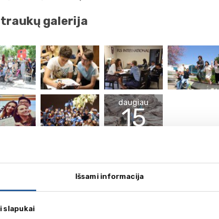
traukų galerija
daugiau
15
nuotraukų
eo
Išsami informacija
i slapukai