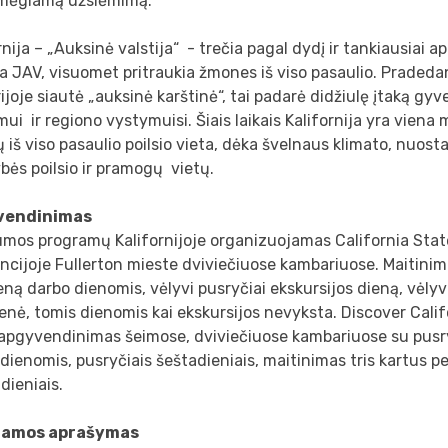
mėgiamą užsiėmimą.
rnija – „Auksinė valstija“ - trečia pagal dydį ir tankiausiai 
ja JAV, visuomet pritraukia žmones iš viso pasaulio. Pradedan
rijoje siautė „auksinė karštinė“, tai padarė didžiulę įtaką gy
mui ir regiono vystymuisi. Šiais laikais Kalifornija yra vien
ų iš viso pasaulio poilsio vieta, dėka švelnaus klimato, nuost
ės poilsio ir pramogų vietų.
vendinimas
mos programų Kalifornijoje organizuojamas California Stat
ncijoje Fullerton mieste dviviečiuose kambariuose. Maitinima
eną darbo dienomis, vėlyvi pusryčiai ekskursijos dieną, vėlyvi
enė, tomis dienomis kai ekskursijos nevyksta. Discover Cali
apgyvendinimas šeimose, dviviečiuose kambariuose su pusryč
dienomis, pusryčiais šeštadieniais, maitinimas tris kartus p
dieniais.
ramos aprašymas