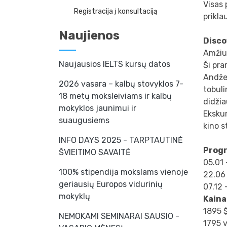
Visas 
Registracija į konsultaciją
prikla
Naujienos
Disco
Amžiu
Naujausios IELTS kursų datos
Ši pra
Andžel
2026 vasara – kalbų stovyklos 7-
tobuli
18 metų moksleiviams ir kalbų
didžia
mokyklos jaunimui ir
Ekskur
suaugusiems
kino s
INFO DAYS 2025 - TARPTAUTINĖ
Progr
ŠVIEITIMO SAVAITĖ
05.01 
100% stipendija mokslams vienoje
22.06
geriausių Europos vidurinių
07.12 
mokyklų
Kaina
1895 $
NEMOKAMI SEMINARAI SAUSIO -
1795 v