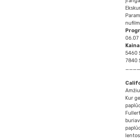
įranga
Ekskur
Paramo
nufil
Progr
06.07
Kaina
5460 $
7840 $
___
Сalif
Amžiu
Kur ge
paplū
Fuller
buriav
paplūd
lentos