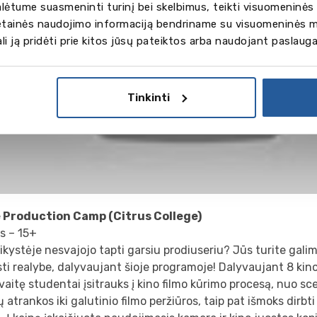
ėtume suasmeninti turinį bei skelbimus, teikti visuomeninės 
vetainės naudojimo informaciją bendriname su visuomeninės m
gali ją pridėti prie kitos jūsų pateiktos arba naudojant paslaug
Tinkinti
 Production
Camp (Citrus College)
s – 15+
ikystėje nesvajojo tapti garsiu prodiuseriu? Jūs turite gal
sti realybe, dalyvaujant šioje programoje! Dalyvaujant 8 k
vaitę studentai įsitrauks į kino filmo kūrimo procesą, nuo sc
ų atrankos iki galutinio filmo peržiūros, taip pat išmoks dirbti