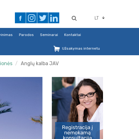
LT
avinimas
Parodos
Seminarai
Kontaktai
Užsakymas internetu
lionės
Anglų kalba JAV