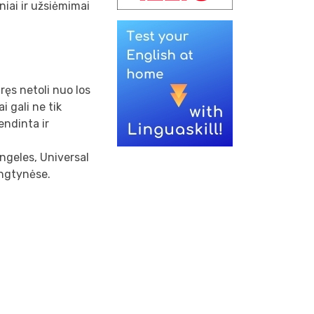
iai ir užsiėmimai
ręs netoli nuo los
 gali ne tik
endinta ir
Angeles, Universal
rungtynėse.