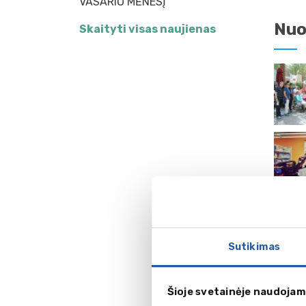
VASARIO MĖNESĮ
Nuo
Skaityti visas naujienas
Vid
Sutikimas
Šioje svetainėje naudojam