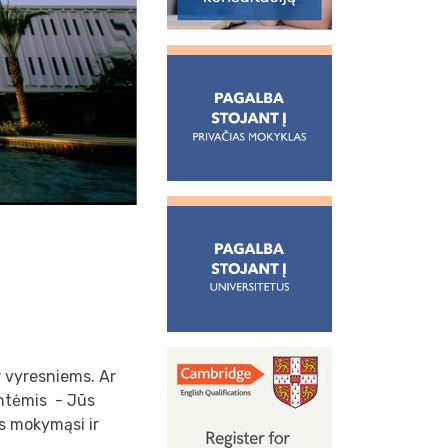
r vyresniems. Ar
entėmis - Jūs
os mokymąsi ir