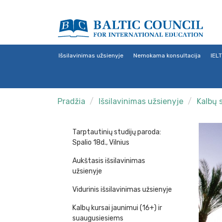
Išsilavinimas užsienyje
Nemokama konsultacija
IEL
Pradžia
Išsilavinimas užsienyje
Kalbų 
Tarptautinių studijų paroda:
Spalio 18d., Vilnius
Aukštasis išsilavinimas
užsienyje
Vidurinis išsilavinimas užsienyje
Kalbų kursai jaunimui (16+) ir
suaugusiesiems