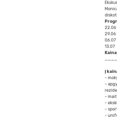
Ekskur
Monica
diskot
Progr
22.06
29.06
06.07
13.07
Kaina
___
Į kai
- mok
- apg
rezide
- mait
- eksk
- spor
- unif