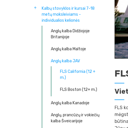
Kalbų stovyklos ir kursai 7-18
metų moksleiviams -
individualios kelionės
Anglų kalba Didžiojoje
Britanijoje
Anglų kalba Maltoje
Anglų kalba JAV
FLS
FLS California (12 +
m.)
FLS Boston (12+ m.)
Vie
Anglų kalba Kanadoje
FLS ko
mėgsta
Anglų, prancūzų ir vokiečių
kalba Šveicarijoje
būtina