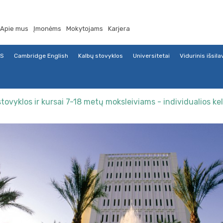
Apie mus
Įmonėms
Mokytojams
Karjera
TS
Cambridge English
Kalbų stovyklos
Universitetai
Vidurinis išsil
stovyklos ir kursai 7-18 metų moksleiviams - individualios ke