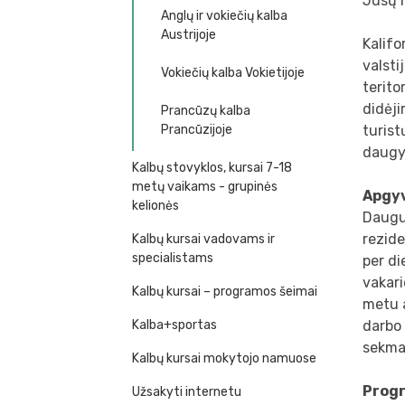
Jūsų 
Anglų ir vokiečių kalba
Austrijoje
Kalifo
valsti
Vokiečių kalba Vokietijoje
terito
didėji
Prancūzų kalba
Prancūzijoje
turist
daugyb
Kalbų stovyklos, kursai 7-18
metų vaikams - grupinės
Apgy
kelionės
Daugu
rezide
Kalbų kursai vadovams ir
specialistams
per di
vakari
Kalbų kursai – programos šeimai
metu 
Kalba+sportas
darbo 
sekma
Kalbų kursai mokytojo namuose
Prog
Užsakyti internetu