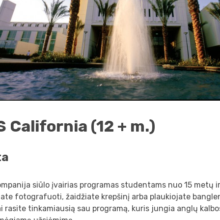
 California (12 + m.)
ta
mpanija siūlo įvairias programas studentams nuo 15 metų i
te fotografuoti, žaidžiate krepšinį arba plaukiojate bangl
i rasite tinkamiausią sau programą, kuris jungia anglų kalb