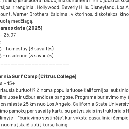
. Į kainą įskaičiuota naudojimasis kamera ir kino juostos kop
sijos ir renginiai: Hollywood, Beverly Hills, Disneyland, Los 
unt, Warner Brothers, žaidimai, viktorinos, diskotekos, kino
muotą medžiagą.
amos data (2025)
 - 26.07
:
 - homestay (3 savaitės)
 - residence (3 savaitės)
_____________________
ornia Surf Camp
(Citrus College)
s – 15+
riausia buriuoti? Žinoma populiariuose Kalifornijos auksinio
dimiuose ir užburiančiose bangose. Programa buriavimo myl
ton mieste 25 km nuo Los Angelo, California State University 
imo pamokų per savaitę kartu su patyrusiais instruktoriais
imyje – “buriavimo sostinėje”, kur vyksta pasauliniai čempion
 nuoma įskaičiuoti į kursų kainą.