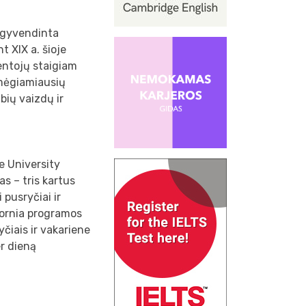
apgyvendinta
t XIX a. šioje
ventojų staigiam
a mėgiamiausių
abių vaizdų ir
e University
s – tris kartus
 pusryčiai ir
fornia programos
iais ir vakariene
er dieną