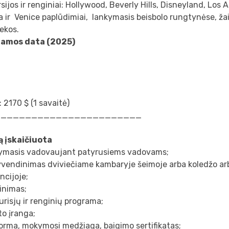
sijos ir renginiai: Hollywood, Beverly Hills, Disneyland, Los
 ir Venice paplūdimiai, lankymasis beisbolo rungtynėse, žai
ekos.
amos data (2025)
: 2170 $ (1 savaitė)
________________________
ną įskaičiuota
ymasis vadovaujant patyrusiems vadovams;
yvendinimas dviviečiame kambaryje šeimoje arba koledžo ar
ncijoje;
inimas;
urisjų ir renginių programa;
to įranga;
orma, mokymosi medžiaga, baigimo sertifikatas;