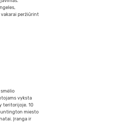
ijavimas.
Angeles,
 vakarai peržiūrint
 smėlio
ėtojams vyksta
teritorijoje. 10
 Huntington miesto
atai. Įranga ir