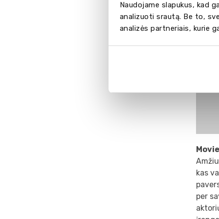
Naudojame slapukus, kad gal
analizuoti srautą. Be to, s
analizės partneriais, kurie 
Movie
Amžiu
kas va
paver
per sa
aktori