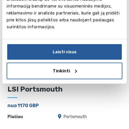
English
informaciją bendriname su visuomeninės medijos,
reklamavimo ir analizės partneriais, kurie gali ją pridėti
prie kitos jūsų pateiktos arba naudojant paslaugas
nuo 1960 GBP
surinktos informacijos.
Plačiau
Worcester
Leisti visus
Tinkinti
LSI Portsmouth
nuo 1170 GBP
Plačiau
Portsmouth