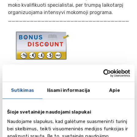
moko kvalifikuoti specialistai, per trumpą laikotarpį
organizuojama intensyvi mokomoji programa.
___________________________________
Patiko mokykla, koledžas, mokymo centras?
Susisiekite su mumis šiandien ir gaukite
specialų pasiūlymą, nuolaidą arba stipendiją jau
Sutikimas
Išsami informacija
Apie
rytoj! Rašykite mums el. paštu
lietuva@balticcouncil.org
Šioje svetainėje naudojami slapukai
Naudojame slapukus, kad galėtume suasmeninti turinį
Worcester
bei skelbimus, teikti visuomeninės medijos funkcijas ir
School of
analizuoti srautą. Be to, svetainės naudojimo