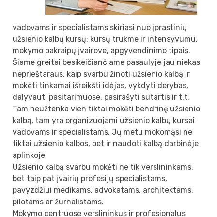
vadovams ir specialistams skiriasi nuo įprastinių
užsienio kalbų kursų: kursų trukme ir intensyvumu,
mokymo pakraipų įvairove, apgyvendinimo tipais.
Šiame greitai besikeičiančiame pasaulyje jau niekas
neprieštaraus, kaip svarbu žinoti užsienio kalbą ir
mokėti tinkamai išreikšti idėjas, vykdyti derybas,
dalyvauti pasitarimuose, pasirašyti sutartis ir t.t.
Tam neužtenka vien tiktai mokėti bendrinę užsienio
kalbą, tam yra organizuojami užsienio kalbų kursai
vadovams ir specialistams. Jų metu mokomąsi ne
tiktai užsienio kalbos, bet ir naudoti kalbą darbinėje
aplinkoje.
Užsienio kalbą svarbu mokėti ne tik verslininkams,
bet taip pat įvairių profesijų specialistams,
pavyzdžiui medikams, advokatams, architektams,
pilotams ar žurnalistams.
Mokymo centruose verslininkus ir profesionalus