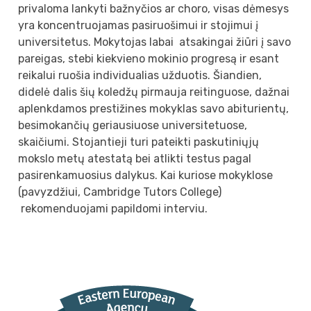
privaloma lankyti bažnyčios ar choro, visas dėmesys
yra koncentruojamas pasiruošimui ir stojimui į
universitetus. Mokytojas labai atsakingai žiūri į savo
pareigas, stebi kiekvieno mokinio progresą ir esant
reikalui ruošia individualias užduotis. Šiandien,
didelė dalis šių koledžų pirmauja reitinguose, dažnai
aplenkdamos prestižines mokyklas savo abiturientų,
besimokančių geriausiuose universitetuose,
skaičiumi. Stojantieji turi pateikti paskutiniųjų
mokslo metų atestatą bei atlikti testus pagal
pasirenkamuosius dalykus. Kai kuriose mokyklose
(pavyzdžiui, Cambridge Tutors College)
rekomenduojami papildomi interviu.