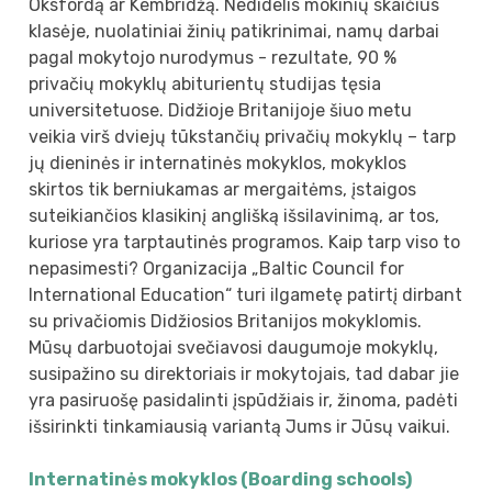
Oksfordą ar Kembridžą. Nedidelis mokinių skaičius
klasėje, nuolatiniai žinių patikrinimai, namų darbai
pagal mokytojo nurodymus - rezultate, 90 %
privačių mokyklų abiturientų studijas tęsia
universitetuose. Didžioje Britanijoje šiuo metu
veikia virš dviejų tūkstančių privačių mokyklų – tarp
jų dieninės ir internatinės mokyklos, mokyklos
skirtos tik berniukamas ar mergaitėms, įstaigos
suteikiančios klasikinį anglišką išsilavinimą, ar tos,
kuriose yra tarptautinės programos. Kaip tarp viso to
nepasimesti? Organizacija „Baltic Council for
International Education“ turi ilgametę patirtį dirbant
su privačiomis Didžiosios Britanijos mokyklomis.
Mūsų darbuotojai svečiavosi daugumoje mokyklų,
susipažino su direktoriais ir mokytojais, tad dabar jie
yra pasiruošę pasidalinti įspūdžiais ir, žinoma, padėti
išsirinkti tinkamiausią variantą Jums ir Jūsų vaikui.
Internatinės mokyklos (Boarding schools)