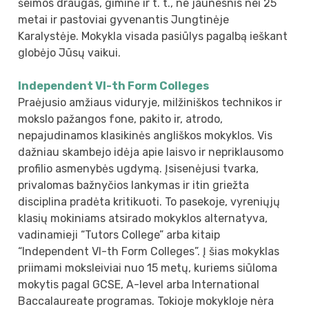
šeimos draugas, giminė ir t. t., ne jaunesnis nei 25
metai ir pastoviai gyvenantis Jungtinėje
Karalystėje. Mokykla visada pasiūlys pagalbą ieškant
globėjo Jūsų vaikui.
Independent VI-th Form Colleges
Praėjusio amžiaus viduryje, milžiniškos technikos ir
mokslo pažangos fone, pakito ir, atrodo,
nepajudinamos klasikinės angliškos mokyklos. Vis
dažniau skambejo idėja apie laisvo ir nepriklausomo
profilio asmenybės ugdymą. Įsisenėjusi tvarka,
privalomas bažnyčios lankymas ir itin griežta
disciplina pradėta kritikuoti. To pasekoje, vyreniųjų
klasių mokiniams atsirado mokyklos alternatyva,
vadinamieji “Tutors College” arba kitaip
“Independent VI-th Form Colleges”. Į šias mokyklas
priimami moksleiviai nuo 15 metų, kuriems siūloma
mokytis pagal GCSE, A-level arba International
Baccalaureate programas. Tokioje mokykloje nėra