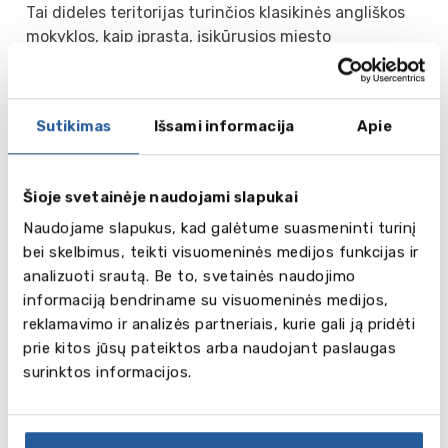
Tai dideles teritorijas turinčios klasikinės angliškos
mokyklos, kaip įprasta, įsikūrusios miesto
pakraščiuose ar kaime. Gamtos apsuptose
teritorijose moksleiviai džiaugiasi keliais mokyklos
korpusais, bendrabučiais, teniso kortais, baseinu,
Sutikimas
Išsami informacija
Apie
furbolo aikštelėmis ir t.t. Šalia, pagal nacionalinę
mokymo programą dėstomų dalykų, mokinys gali
pasirinkti papildomus užsiėmimus. Didžioji dauguma
Šioje svetainėje naudojami slapukai
internatinių mokyklų turi teatro studijas, chorą,
šokių ir sporto programas. Nors mokyklos savas
Naudojame slapukus, kad galėtume suasmeninti turinį
tradicijas puoselėja jau nebe pirmą amžių,
bei skelbimus, teikti visuomeninės medijos funkcijas ir
moderniame pasaulyje didžioji dalis jų nusprendė
analizuoti srautą. Be to, svetainės naudojimo
atsisakyti mergaičių ir berniukų atskirymo, tad
informaciją bendriname su visuomeninės medijos,
pradėjo dirbti pagal mišriųjų mokyklų sistemą. Vis
reklamavimo ir analizės partneriais, kurie gali ją pridėti
dėlto visame pasaulyje garsios Eton, Harrow,
prie kitos jūsų pateiktos arba naudojant paslaugas
Dulwich, Badminton, Roydon mokyklos vis dar laikosi
surinktos informacijos.
atskyrimo principo. Aukšti šių mokyklų reitingai
patvirtina tokios sistemos pranašumą. Moksleiviai
besimokantys atskirose mergaičių ir berniukų