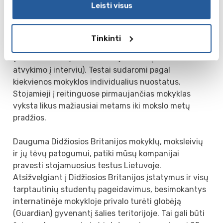
Leisti visus
mokyklose nešioja uniformas ir turi griežtai
suplanuotą dienos planą. Norintys mokytis
internatinėje mokykloje turi išlaikyti stojamuosius
Tinkinti
testus bei pateikti praėjusių mokslo metų atestatą
(kai kurios mokyklos reikalauja 3 metų atestato ir
atvykimo į interviu). Testai sudaromi pagal
kiekvienos mokyklos individualius nuostatus.
Stojamieji į reitinguose pirmaujančias mokyklas
vyksta likus mažiausiai metams iki mokslo metų
pradžios.
Dauguma Didžiosios Britanijos mokyklų, moksleivių
ir jų tėvų patogumui, patiki mūsų kompanijai
pravesti stojamuosius testus Lietuvoje.
Atsižvelgiant į Didžiosios Britanijos įstatymus ir visų
tarptautinių studentų pageidavimus, besimokantys
internatinėje mokykloje privalo turėti globėją
(Guardian) gyvenantį šalies teritorijoje. Tai gali būti