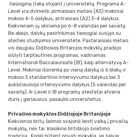
tiesioginę įtaką stojant į universitetą. Programa A-
Level yra dvimetė: pirmaisiais metais (AS) mokiniai
mokosi 4–5 dalykus, antraisiais (A2) 3–4 dalykus.
Kiekvienam jų skiriama po 6–8 valandas per savaitę.
Be abejo, dalykų pasirinkimas tiesiogiai susijęs su
ateities studijomis universitete. Pastaraisiais metais
vis daugiau Didžiosios Britanijos mokyklų pradėjo
siūlyti tarptautines programas, vadinamas
International Baccalaureate (IB), kaip alternatyvą A-
Level. Mokiniai išsirenka po vieną dalyką iš 6 blokų ir
mokosi 3 standartinio intensyvumo dalykus bei 3
aukščiausiojo intensyvumo dalykus (5 valandas per
savaitę). A-Level ir IB programų atestatai atveria
duris į geriausius pasaulio universitetus.
Privačios mokyklos Didžiojoje Britanijoje
Kiekvienos britų šeimos svajonė leisti vaiką į privačią
mokyklą, nes tai klasikinė britiškojo švietimo
tradicija. Kodėl būtent privati mokykla, jei šalyje