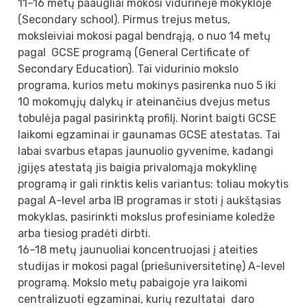
11–16 metų paaugliai mokosi vidurinėje mokykloje
(Secondary school). Pirmus trejus metus,
moksleiviai mokosi pagal bendrąją, o nuo 14 metų
pagal GCSE programą (General Certificate of
Secondary Education). Tai vidurinio mokslo
programa, kurios metu mokinys pasirenka nuo 5 iki
10 mokomųjų dalykų ir ateinančius dvejus metus
tobulėja pagal pasirinktą profilį. Norint baigti GCSE
laikomi egzaminai ir gaunamas GCSE atestatas. Tai
labai svarbus etapas jaunuolio gyvenime, kadangi
įgijęs atestatą jis baigia privalomąja mokyklinę
programą ir gali rinktis kelis variantus: toliau mokytis
pagal A-level arba IB programas ir stoti į aukštąsias
mokyklas, pasirinkti mokslus profesiniame koledže
arba tiesiog pradėti dirbti.
16–18 metų jaunuoliai koncentruojasi į ateities
studijas ir mokosi pagal (priešuniversitetinę) A-level
programą. Mokslo metų pabaigoje yra laikomi
centralizuoti egzaminai, kurių rezultatai daro