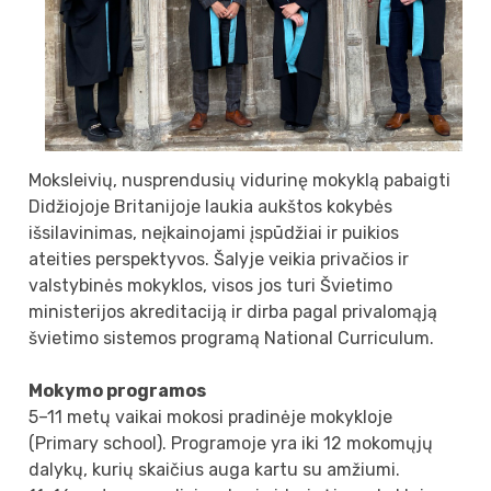
Moksleivių, nusprendusių vidurinę mokyklą pabaigti
Didžiojoje Britanijoje laukia aukštos kokybės
išsilavinimas, neįkainojami įspūdžiai ir puikios
ateities perspektyvos. Šalyje veikia privačios ir
valstybinės mokyklos, visos jos turi Švietimo
ministerijos akreditaciją ir dirba pagal privalomąją
švietimo sistemos programą National Curriculum.
Mokymo programos
5–11 metų vaikai mokosi pradinėje mokykloje
(Primary school). Programoje yra iki 12 mokomųjų
dalykų, kurių skaičius auga kartu su amžiumi.