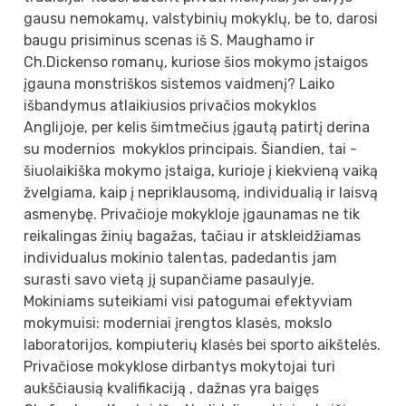
gausu nemokamų, valstybinių mokyklų, be to, darosi
baugu prisiminus scenas iš S. Maughamo ir
Ch.Dickenso romanų, kuriose šios mokymo įstaigos
įgauna monstriškos sistemos vaidmenį? Laiko
išbandymus atlaikiusios privačios mokyklos
Anglijoje, per kelis šimtmečius įgautą patirtį derina
su modernios mokyklos principais. Šiandien, tai -
šiuolaikiška mokymo įstaiga, kurioje į kiekvieną vaiką
žvelgiama, kaip į nepriklausomą, individualią ir laisvą
asmenybę. Privačioje mokykloje įgaunamas ne tik
reikalingas žinių bagažas, tačiau ir atskleidžiamas
individualus mokinio talentas, padedantis jam
surasti savo vietą jį supančiame pasaulyje.
Mokiniams suteikiami visi patogumai efektyviam
mokymuisi: moderniai įrengtos klasės, mokslo
laboratorijos, kompiuterių klasės bei sporto aikštelės.
Privačiose mokyklose dirbantys mokytojai turi
aukščiausią kvalifikaciją , dažnas yra baigęs