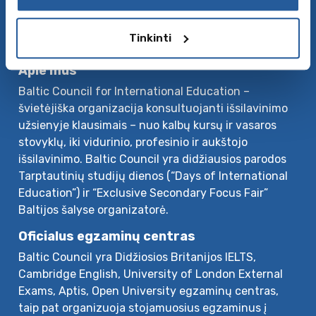
Privatumo politika
Sekite mus
Tinkinti
Apie mus
Baltic Council for International Education –
švietėjiška organizacija konsultuojanti išsilavinimo
užsienyje klausimais – nuo kalbų kursų ir vasaros
stovyklų, iki vidurinio, profesinio ir aukštojo
išsilavinimo. Baltic Council yra didžiausios parodos
Tarptautinių studijų dienos (“Days of International
Education”) ir “Exclusive Secondary Focus Fair”
Baltijos šalyse organizatorė.
Oficialus egzaminų centras
Baltic Council yra Didžiosios Britanijos IELTS,
Cambridge English, University of London External
Exams, Aptis, Open University egzaminų centras,
taip pat organizuoja stojamuosius egzaminus į