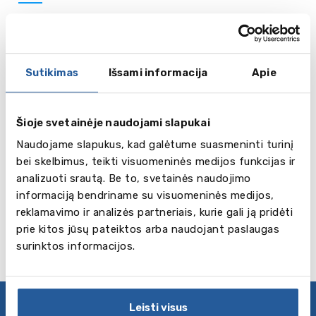
Plačiau
Fort Lauderdale
Sutikimas
Išsami informacija
Apie
Šioje svetainėje naudojami slapukai
Naudojame slapukus, kad galėtume suasmeninti turinį
Windermere Preparatory School
bei skelbimus, teikti visuomeninės medijos funkcijas ir
analizuoti srautą. Be to, svetainės naudojimo
informaciją bendriname su visuomeninės medijos,
Plačiau
Orlando (Florida)
reklamavimo ir analizės partneriais, kurie gali ją pridėti
prie kitos jūsų pateiktos arba naudojant paslaugas
surinktos informacijos.
Leisti visus