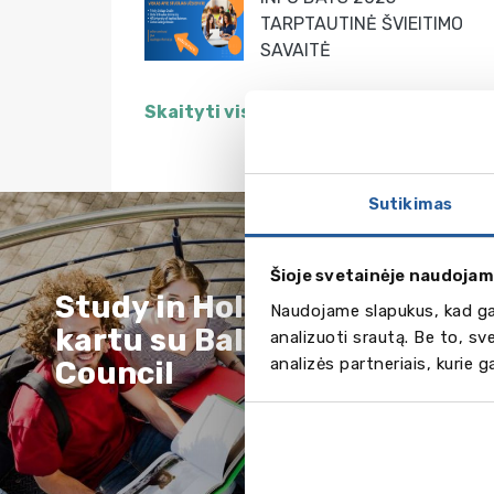
metų moksleiviams padedantis pasir
sa!
TARPTAUTINĖ ŠVIEITIMO
profesinę kryptį ir atlikti karjeros tes
SAVAITĖ
Skaityti visas naujienas
Sutikimas
Šioje svetainėje naudojam
Study in Holland
Sto
Naudojame slapukus, kad gal
kartu su Baltic
dok
analizuoti srautą. Be to, s
analizės partneriais, kurie 
Council
teik
užsi
univ