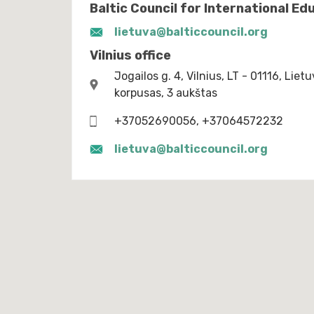
Baltic Council for International Ed
lietuva@balticcouncil.org
Vilnius office
Jogailos g. 4, Vilnius, LT - 01116, Lie
korpusas, 3 aukštas
+37052690056, +37064572232
lietuva@balticcouncil.org