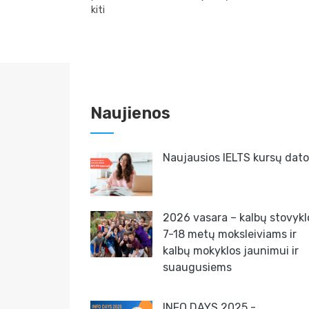
kiti
Naujienos
Naujausios IELTS kursų dato
2026 vasara – kalbų stovykl
7-18 metų moksleiviams ir
kalbų mokyklos jaunimui ir
suaugusiems
Nemokamas „Karjeros gidas“ interne
INFO DAYS 2025 -