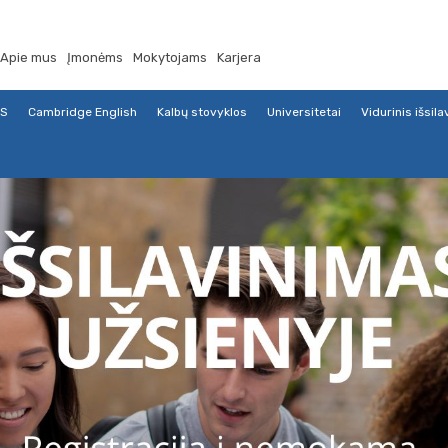
Apie mus
Įmonėms
Mokytojams
Karjera
TS
Cambridge English
Kalbų stovyklos
Universitetai
Vidurinis išsil