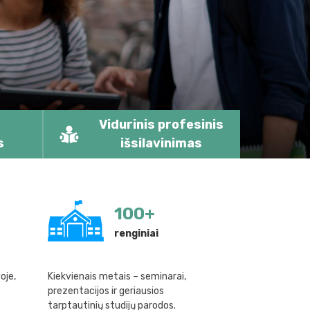
Vidurinis profesinis
s
išsilavinimas
100
+
renginiai
oje,
Kiekvienais metais – seminarai,
prezentacijos ir geriausios
tarptautinių studijų parodos.