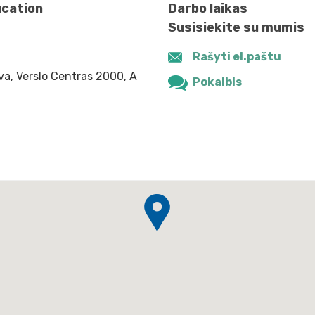
ucation
Darbo laikas
Susisiekite su mumis
Rašyti el.paštu
tuva, Verslo Centras 2000, A
Pokalbis