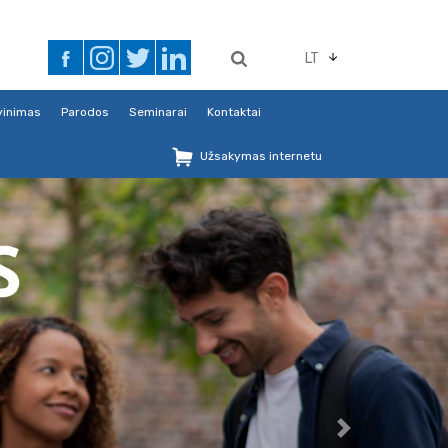
LT
avinimas
Parodos
Seminarai
Kontaktai
Užsakymas internetu
Next