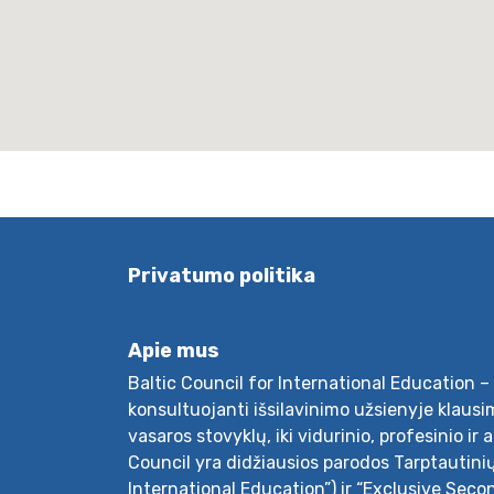
Privatumo politika
Apie mus
Baltic Council for International Education – 
konsultuojanti išsilavinimo užsienyje klausim
vasaros stovyklų, iki vidurinio, profesinio ir 
Council yra didžiausios parodos Tarptautini
International Education”) ir “Exclusive Seco