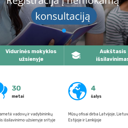
Vidurinės mokyklos
Aukštasis
užsienyje
išsilavinima
30
4
metai
šalys
ametė vadovų ir vadybininkų
Mūsų ofisai dirba Latvijoje, Lietuv
is išsilavinimo užsienyje srityje
Estijoje ir Lenkijoje