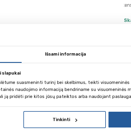
inkti
met
Intensyvūs IELTS kursa!
tą.
pro
Sk
Išsami informacija
i slapukai
jimo
2026 vasara
ėtume suasmeninti turinį bei skelbimus, teikti visuomeninės 
umentų
kalbų kursa
vetainės naudojimo informaciją bendriname su visuomeninės m
gali ją pridėti prie kitos jūsų pateiktos arba naudojant paslaug
imas į
mokiniams i
enio
suaugusiem
ersitetus
užsienyje
Tinkinti