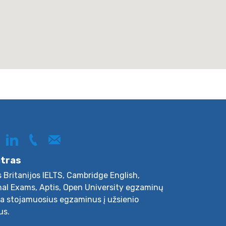
ntras
s Britanijos IELTS, Cambridge English,
nal Exams, Aptis, Open University egzaminų
ja stojamuosius egzaminus į užsienio
us.