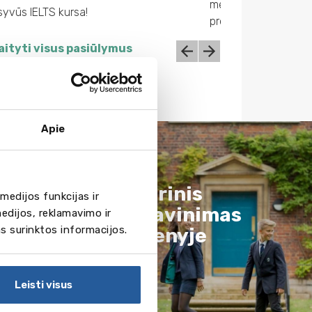
ų moksleiviams padedantis pasirinkti
Intensyvūs IELTS k
fesinę kryptį ir atlikti karjeros testą.
aityti visus pasiūlymus
Apie
 -
Vidurinis
medijos funkcijas ir
i
išsilavinimas
edijos, reklamavimo ir
as surinktos informacijos.
r
užsienyje
s
Leisti visus