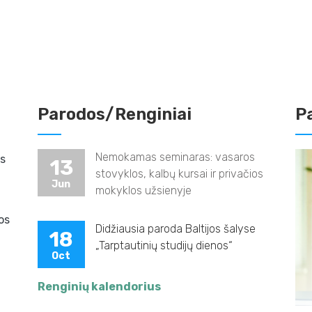
Parodos/Renginiai
P
Nemokamas seminaras: vasaros
s
13
stovyklos, kalbų kursai ir privačios
Jun
mokyklos užsienyje
os
Didžiausia paroda Baltijos šalyse
18
„Tarptautinių studijų dienos“
Oct
Renginių kalendorius
tu, 13-19
Nem