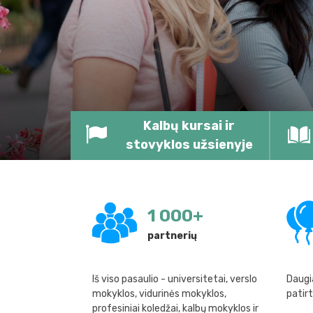
Kalbų kursai ir
stovyklos užsienyje
1 000
+
partnerių
Iš viso pasaulio - universitetai, verslo
Daugi
mokyklos, vidurinės mokyklos,
patirt
profesiniai koledžai, kalbų mokyklos ir