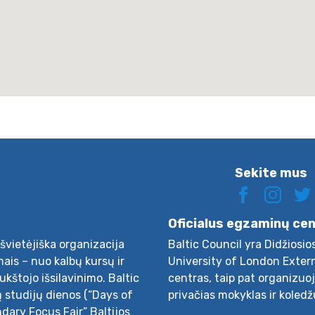
Sekite mus
Oficialus egzaminų ce
švietėjiška organizacija
Baltic Council yra Didžiosio
ais – nuo kalbų kursų ir
University of London Exter
aukštojo išsilavinimo. Baltic
centras, taip pat organizuo
ų studijų dienos (“Days of
privačias mokyklas ir koledž
ndary Focus Fair” Baltijos