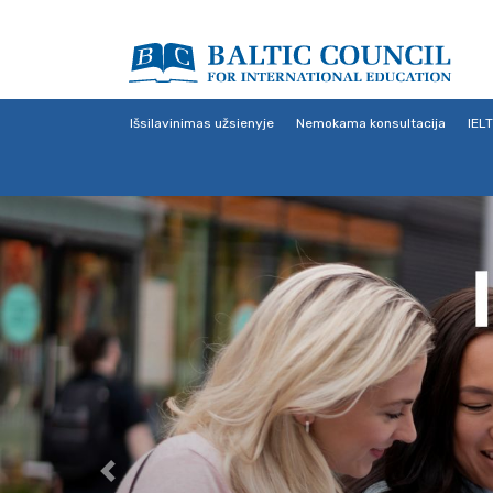
Išsilavinimas užsienyje
Nemokama konsultacija
IEL
Previous