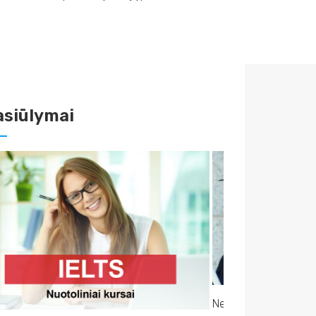
asiūlymai
okamas „Karjeros gidas“ internetu, 13-19