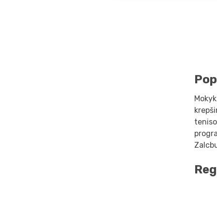
Pop
Mokykl
krepši
teniso
progra
Zalcbu
Reg