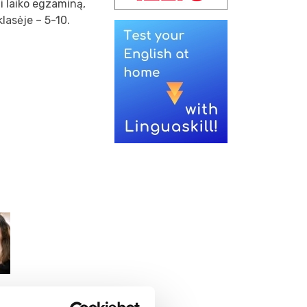
ai laiko egzaminą,
klasėje – 5-10.