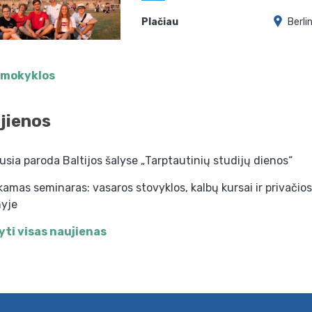
Plačiau
Berli
 mokyklos
jienos
usia paroda Baltijos šalyse „Tarptautinių studijų dienos“
mas seminaras: vasaros stovyklos, kalbų kursai ir privačio
nyje
yti visas naujienas