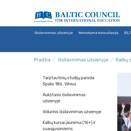
Išsilavinimas užsienyje
Nemokama konsultacija
IEL
Pradžia
Išsilavinimas užsienyje
Kalbų 
Tarptautinių studijų paroda:
Spalio 18d., Vilnius
Aukštasis išsilavinimas
užsienyje
Vidurinis išsilavinimas užsienyje
Kalbų kursai jaunimui (16+) ir
suaugusiesiems