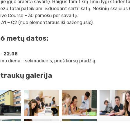
 jie įgijo praeitą savaitę. Baigus tam tikrą žinių lygį student
rezultatai pateikiami išduodant sertifikatą. Mokinių skaičius 
ive Course – 30 pamokų per savaitę.
: A1 – C2 (nuo elementaraus iki pažengusio).
6 metų datos:
 - 22.08
mo diena - sekmadienis, prieš kursų pradžią.
traukų galerija
daugiau