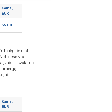
Kaina ,
EUR
55.00
utbolą, tinklinį,
 Netoliese yra
įvairi laisvalaikio
Niurbergą,
ojai.
Kaina ,
EUR