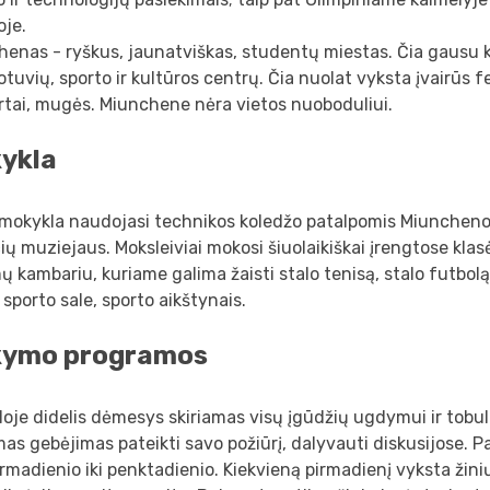
joje.
enas - ryškus, jaunatviškas, studentų miestas. Čia gausu k
tuvių, sporto ir kultūros centrų. Čia nuolat vyksta įvairūs fe
rtai, mugės. Miunchene nėra vietos nuoboduliui.
ykla
 mokykla naudojasi technikos koledžo patalpomis Miuncheno 
ių muziejaus. Moksleiviai mokosi šiuolaikiškai įrengtose klas
ų kambariu, kuriame galima žaisti stalo tenisą, stalo futbolą 
 sporto sale, sporto aikštynais.
ymo programos
oje didelis dėmesys skiriamas visų įgūdžių ugdymui ir tobuli
s gebėjimas pateikti savo požiūrį, dalyvauti diskusijose. 
rmadienio iki penktadienio. Kiekvieną pirmadienį vyksta žini