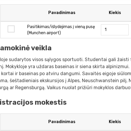
Pavadinimas
Kiekis
Pasitikimas/išlydėjimas į vieną pusę
(Munchen airport)
amokinė veikla
oje sudarytos visos sąlygos sportuoti. Studentai gali žaisti f
nį. Mokykloje yra uždaras baseinas ir siena skirta alpinizmui.
 kortai ir baseinas po atviru dangumi. Savaitės eigoje siūloma 
ma, šeštadieniais ekskursijos į Alpes, Neuschwanstein pilį, 
rgą ar Regensburgą. Vaikus nuolat prižiūri mokyklos darbuot
istracijos mokestis
Pavadinimas
Kiekis