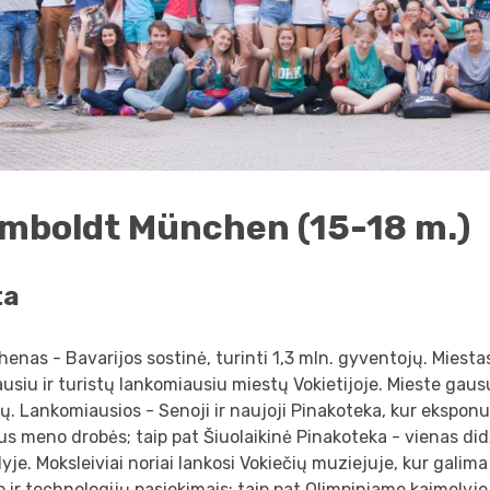
mboldt München (15-18 m.)
ta
enas - Bavarijos sostinė, turinti 1,3 mln. gyventojų. Miesta
usiu ir turistų lankomiausiu miestų Vokietijoje. Mieste gau
jų. Lankomiausios - Senoji ir naujoji Pinakoteka, kur ekspo
s meno drobės; taip pat Šiuolaikinė Pinakoteka - vienas di
yje. Moksleiviai noriai lankosi Vokiečių muziejuje, kur galima
 ir technologijų pasiekimais; taip pat Olimpiniame kaimelyje 