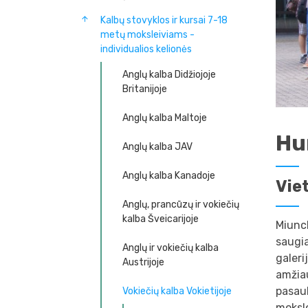
Kalbų stovyklos ir kursai 7-18
metų moksleiviams -
individualios kelionės
Anglų kalba Didžiojoje
Britanijoje
Anglų kalba Maltoje
Hu
Anglų kalba JAV
Anglų kalba Kanadoje
Vie
Anglų, prancūzų ir vokiečių
kalba Šveicarijoje
Miunch
saugia
Anglų ir vokiečių kalba
galeri
Austrijoje
amžiau
pasaul
Vokiečių kalba Vokietijoje
mokslo