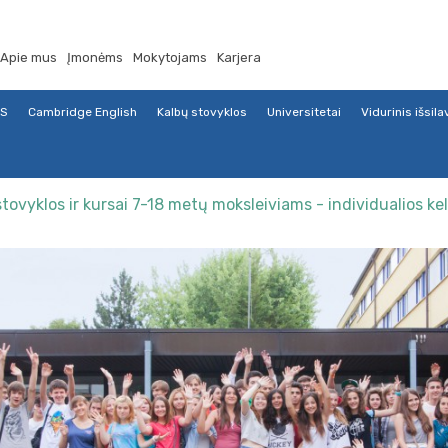
Apie mus
Įmonėms
Mokytojams
Karjera
TS
Cambridge English
Kalbų stovyklos
Universitetai
Vidurinis išsil
stovyklos ir kursai 7-18 metų moksleiviams - individualios ke