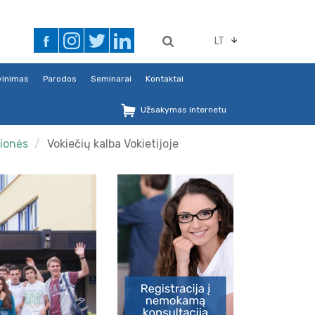
LT
avinimas
Parodos
Seminarai
Kontaktai
Užsakymas internetu
lionės
Vokiečių kalba Vokietijoje