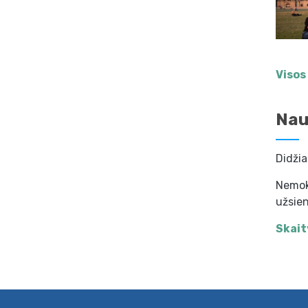
Visos
Nau
Didžia
Nemoka
užsie
Skait