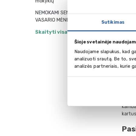
mokyklų
NEMOKAMI SEMINARAI SAUSIO -
VASARIO MĖNESĮ
Sutikimas
Skaityti visas naujienas
Šioje svetainėje naudojam
Naudojame slapukus, kad gal
analizuoti srautą. Be to, s
analizės partneriais, kurie 
Apg
Stude
kambar
kartus
Pas