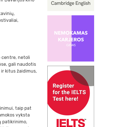
avinių,
stivaliai,
centre, netoli
ėse, gali naudotis
ir kitus žaidimus,
nimui, taip pat
Pamokos vyksta
ų patikrinimo,