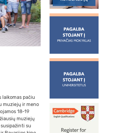
s laikomas pačiu
su muziejų ir meno
nuojamos 18-19
džiausių muziejų
 susipažinti su
ir Bavarijos kino