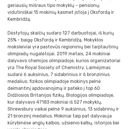
geriausių mišraus tipo mokyklų – pensionų;
vidutiniškai 15 mokinių kasmet įstoja į Oksfordą ir
Kembridžą.
Dėstytojų skaičių sudaro 127 darbuotojai, iš kurių
25% - baigę Oksfordą ir Kembridžą. Mokyklos
moksleiviai yra pastovūs regioninių bei tarptautinių
olimpiadų nugalėtojai. 2019 metais, 24 mokiniai
dalyvavo chemijos olimpiadoje, kurios organizatoriai
yra The Royal Society of Chemistry. Laimėjimas
sudarė 6 auksinius, 7 sidabrinius ir 6 bronzinius
medalius; fizikos olimpiadoje mokinys pelnė
deimantinį apdovanojimą ir pateko į top 60
Didžiosios Britanijos fizikų. Biologijos olimpiadoje,
kur dalyvavo 47183 mokiniai iš 527 mokyklų,
Shrewsbury vaikai pelnė 9 auksinius, 13 sidabrinių ir
21 bronzinį medalius. Mokiniai taip pat dalyvauja
kūrybinėse anglų kalbos, užsienio kalbų, istorijos bei