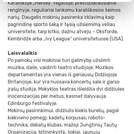
Karališkoje „Henley“ regatoje, prestižiškiausiame
renginyje, reguliariai lankomu karališkosios šeimos
narių. Daugelis mokinių pasirenka irklavimą kaip
pagrindinę sporto šaką ir tęsią užsiėmimą vėliau
universitete, tarp kitko, dažnu atveju – Oksforde,
Kembridže arba „Ivy League“ universitetuose (USA).
Laisvalaikis
Po pamokų visi mokiniai turi galimybę užsiimti
muzika, daile, vaidinti teatro studijoje. Muzikos
departamentas yra vienas iš geriausių Didžiojoje
Britanijoje, kur yra nuosava koncertų salė ir garso
įrašų studija. Mokyklos teatras išleidžia dvi didžiules
inscenizacijas per metus, kasmet dalyvauja
Edinburgo festivalyje.
Mokinių pasirinkimui, didžiulis kiekis burelių, pagal
kiekvieno pomėgį: kadetų korpusas, roboto-
technika, debatų klubas, mažoji Jungtinių Tautų
Organizacija, bitininkystė, šokiai, jaunųjų