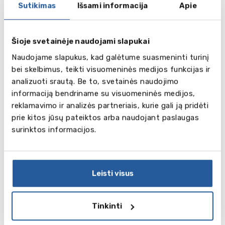
Sutikimas
Išsami informacija
Apie
Sportas
Mokykla lyderiauja daugelyje sporto šakų, o sąlygos
užsiėmimas – pasaulinio lygio. Mokiniai dalyvauja
Šioje svetainėje naudojami slapukai
nacionalinėse bei tarptautinėse varžybose,
Naudojame slapukus, kad galėtume suasmeninti turinį
individualiose ir komandinėse sporto šakose.
bei skelbimus, teikti visuomeninės medijos funkcijas ir
Kai kurios tradicijos įsišaknijo dar prieš šimtmetį.
analizuoti srautą. Be to, svetainės naudojimo
Pavyzdžiui mokyklos bėgimo klubas buvo įkurtas dar
informaciją bendriname su visuomeninės medijos,
1831 metais ir yra pats seniausias pasaulyje.
reklamavimo ir analizės partneriais, kurie gali ją pridėti
prie kitos jūsų pateiktos arba naudojant paslaugas
Mokinių pasirinkimui – daugiau negu 20 sporto šakų:
surinktos informacijos.
futbolas, regbis, kriketas, golfas, lauko ritulys,
lengvoji atletika, tenisas, plaukimas, polo,
fechtavimas, lakrosas, skvošas, krepšinis,
badmintonas, šaudymas, joga.
Leisti visus
Mokykla turi nuosavą valčių stotį ir valčių klubą The
Royal Shrewsbury Boat Club, kuris buvo įkurtas 1866
metais. Mokymo įstaiga yra laikoma geriausia pagal
Tinkinti
irkluotojų paruošimą; jie 14 kartų iškovojo pergalę