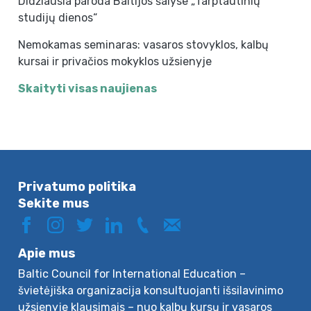
Didžiausia paroda Baltijos šalyse „Tarptautinių
studijų dienos“
Nemokamas seminaras: vasaros stovyklos, kalbų
kursai ir privačios mokyklos užsienyje
Skaityti visas naujienas
Privatumo politika
Sekite mus
Apie mus
Baltic Council for International Education –
švietėjiška organizacija konsultuojanti išsilavinimo
užsienyje klausimais – nuo kalbų kursų ir vasaros