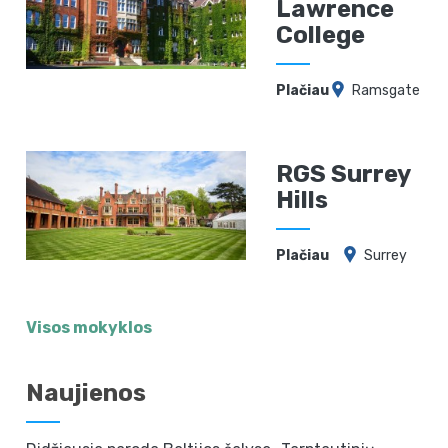
Lawrence
College
Plačiau
Ramsgate
RGS Surrey
Hills
Plačiau
Surrey
Visos mokyklos
Naujienos