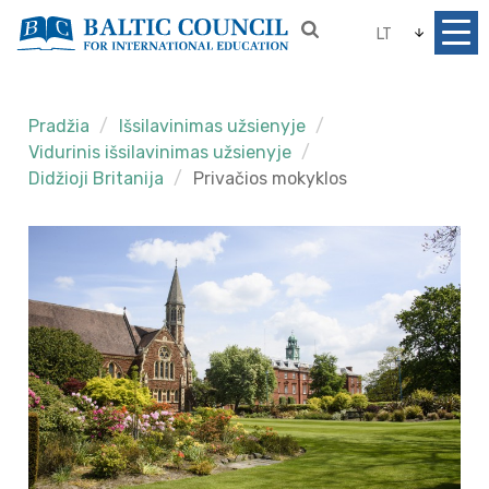
LT
Pradžia
Išsilavinimas užsienyje
Vidurinis išsilavinimas užsienyje
Didžioji Britanija
Privačios mokyklos