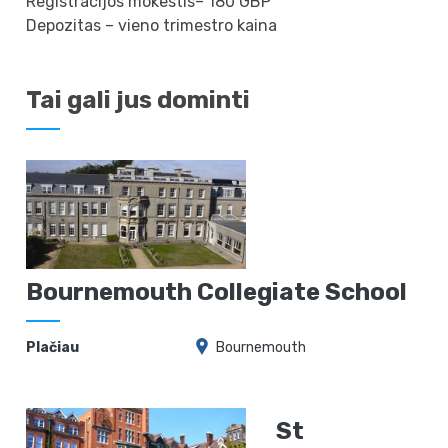
Registracijos mokestis– 180 GBP
Depozitas – vieno trimestro kaina
Tai gali jus dominti
Bournemouth Collegiate School
Plačiau
Bournemouth
St