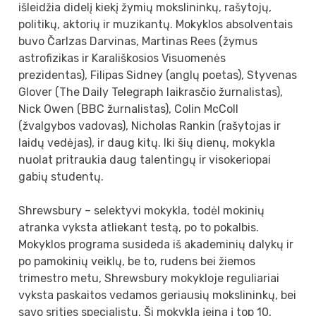
išleidžia didelį kiekį žymių mokslininkų, rašytojų,
politikų, aktorių ir muzikantų. Mokyklos absolventais
buvo Čarlzas Darvinas, Martinas Rees (žymus
astrofizikas ir Karališkosios Visuomenės
prezidentas), Filipas Sidney (anglų poetas), Styvenas
Glover (The Daily Telegraph laikrasčio žurnalistas),
Nick Owen (BBC žurnalistas), Colin McColl
(žvalgybos vadovas), Nicholas Rankin (rašytojas ir
laidų vedėjas), ir daug kitų. Iki šių dienų, mokykla
nuolat pritraukia daug talentingų ir visokeriopai
gabių studentų.
Shrewsbury – selektyvi mokykla, todėl mokinių
atranka vyksta atliekant testą, po to pokalbis.
Mokyklos programa susideda iš akademinių dalykų ir
po pamokinių veiklų, be to, rudens bei žiemos
trimestro metu, Shrewsbury mokykloje reguliariai
vyksta paskaitos vedamos geriausių mokslininkų, bei
savo srities specialistų. Ši mokykla įeina į top 10,