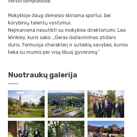
verslo olimpiadose.
Mokykloje daug dėmesio skiriama sportui, bei
kūrybinių talentų vystymui.
Neįmanoma nesutikti su mokyklos direktoriumi, Leo
Winkley, kuris sako: „Geras išsilavinimas atidaro
duris, formuoja charakterį ir suteikią savybes, kurios
lieka su mumis per visą likusį gyvenimą.“
Nuotraukų galerija