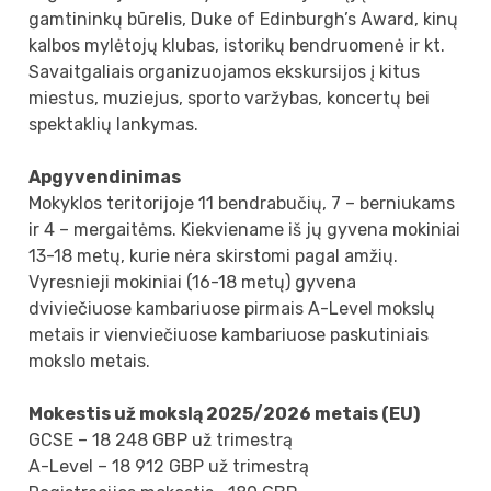
gamtininkų būrelis, Duke of Edinburgh’s Award, kinų
kalbos mylėtojų klubas, istorikų bendruomenė ir kt.
Savaitgaliais organizuojamos ekskursijos į kitus
miestus, muziejus, sporto varžybas, koncertų bei
spektaklių lankymas.
Apgyvendinimas
Mokyklos teritorijoje 11 bendrabučių, 7 – berniukams
ir 4 – mergaitėms. Kiekviename iš jų gyvena mokiniai
13-18 metų, kurie nėra skirstomi pagal amžių.
Vyresnieji mokiniai (16-18 metų) gyvena
dviviečiuose kambariuose pirmais A-Level mokslų
metais ir vienviečiuose kambariuose paskutiniais
mokslo metais.
Mokestis už mokslą 2025/2026 metais (EU)
GCSE – 18 248 GBP už trimestrą
A-Level – 18 912 GBP už trimestrą