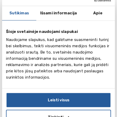
Mathematics (Studies, Methods)
Restricted Elective (Art, Computer studies,
Sutikimas
Išsami informacija
Apie
others)
Amerikietiška vidurinio išsilavinimo programa
Šioje svetainėje naudojami slapukai
(High School Diploma).
Šios programos pagrindas
yra kreditų sistema, kuomet sėkmingai baigęs
Naudojame slapukus, kad galėtume suasmeninti turinį
mokslo metus ir tam tikro mokymo dalyko
bei skelbimus, teikti visuomeninės medijos funkcijas ir
įvertinimas yra kreditas. Pusę kredito gauna
analizuoti srautą. Be to, svetainės naudojimo
mokinys, kuomet mokosi atitinkamo dalyko tik vieną
informaciją bendriname su visuomeninės medijos,
semestrą. Kreditas suteikiamas, jei įvertinimas yra C
reklamavimo ir analizės partneriais, kurie gali ją pridėti
arba aukščiau.
prie kitos jūsų pateiktos arba naudojant paslaugas
English - 4 credits
surinktos informacijos.
Mathematics - 3 credits
Sciences - 3 credits
Social Sciences - 3 credits
Leisti visus
Modern languages - 3 credits
Creative Arts - 2 credits
Senior Humanities - 1 credit