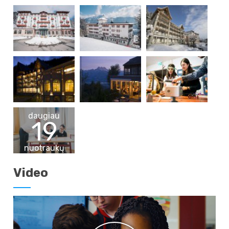
daugiau
19
nuotraukų
Video