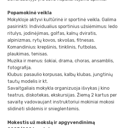
Popamokinė veikla
Mokykloje aktyvi kultūrinė ir sportinė veikla. Galima
pasirinkti: Individualius sportinius užsiėmimus: ledo
ritulys, jodinėjimas, golfas, kalnų dviratis,
alpinizmas, rytų kovos, skvošas, fitnesas.
Komandinius: krepšinis, tinklinis, futbolas,
plaukimas, tenisas.
Muzika ir menus: šokiai, drama, choras, ansamblis,
fotografija.
Klubus: pasaulio korpusas, kalbų klubas, jungtinių
tautų modelis ir kt.
Savaitgaliais mokykla organizuoja išvykas į kino
teatrus, diskotekas, ekskursijas. Žiemą 2 kartus per
savaitę vadovaujant instruktoriui mokiniai mokosi
slidinėti slidėmis ir snieglentėmis.
Mokestis už mokslą ir apgyvendinimą