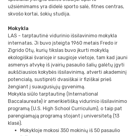
užsiėmimams yra didelė sporto salė, fitnes centras,
skvošo kortai, šokių studija.
Mokykla
LAS - tarptautinė vidurinio išsilavinimo mokykla
internatas. Ji buvo įsteigta 1960 metais Fredo ir
Zigrido Otų, kurių tikslas buvo įkurti mokyklą
ekologiškai švarioje ir saugioje vietoje, tam kad jauni
asmenys atvykę iš įvairių pasaulio šalių galėtų įgyti
aukščiausios kokybės išsilavinimą, atverti akademinį
potencialą, sustiprėti dvasiškai ir fiziškai prieš
žengiant į suaugusiųjų gyvenimą.
Mokykla siūlo tarptautinę (International
Baccalaureate) ir amerikietišką vidurinio išsilavinimo
programą (U.S. High School Curriculum), o taip pat
parengiamąją programą stojant į universitetą (13
klasė).
Mokykloje mokosi 350 mokinių iš 50 pasaulio