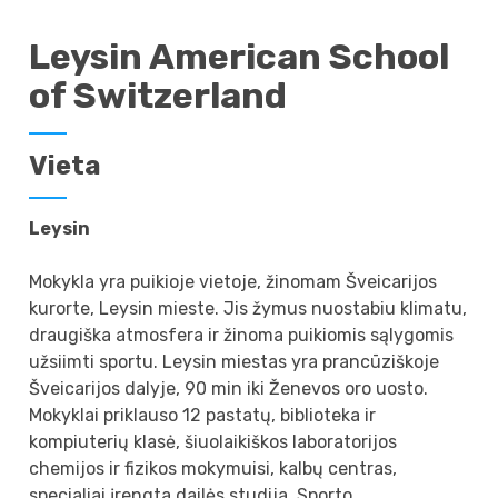
Leysin American School
of Switzerland
Vieta
Leysin
Mokykla yra puikioje vietoje, žinomam Šveicarijos
kurorte, Leysin mieste. Jis žymus nuostabiu klimatu,
draugiška atmosfera ir žinoma puikiomis sąlygomis
užsiimti sportu. Leysin miestas yra prancūziškoje
Šveicarijos dalyje, 90 min iki Ženevos oro uosto.
Mokyklai priklauso 12 pastatų, biblioteka ir
kompiuterių klasė, šiuolaikiškos laboratorijos
chemijos ir fizikos mokymuisi, kalbų centras,
specialiai įrengta dailės studija. Sporto