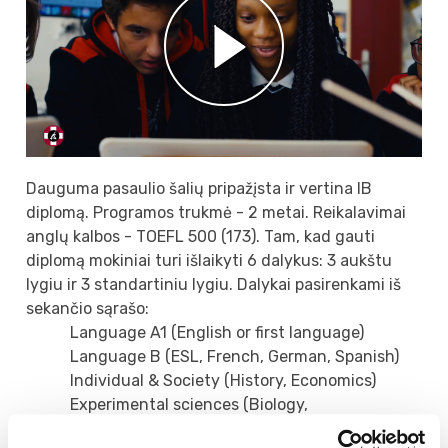
Dauguma pasaulio šalių pripažįsta ir vertina IB
diplomą. Programos trukmė - 2 metai. Reikalavimai
anglų kalbos - TOEFL 500 (173). Tam, kad gauti
diplomą mokiniai turi išlaikyti 6 dalykus: 3 aukštu
lygiu ir 3 standartiniu lygiu. Dalykai pasirenkami iš
sekančio sąrašo:
Language A1 (English or first language)
Language B (ESL, French, German, Spanish)
Individual & Society (History, Economics)
Experimental sciences (Biology,
Environmental Science, Chemistry, Physics)