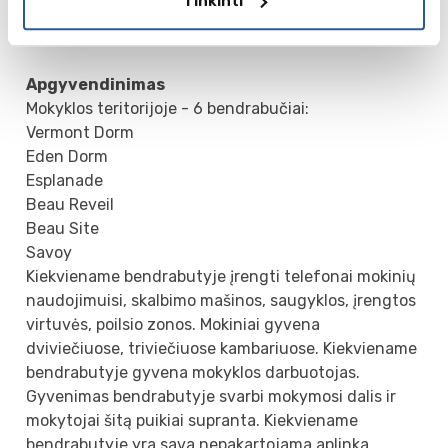
Tinkinti
Physical Education - 2 credits
Electives - 2.5 credits
Apgyvendinimas
Mokyklos teritorijoje - 6 bendrabučiai:
Vermont Dorm
Eden Dorm
Esplanade
Beau Reveil
Beau Site
Savoy
Kiekviename bendrabutyje įrengti telefonai mokinių
naudojimuisi, skalbimo mašinos, saugyklos, įrengtos
virtuvės, poilsio zonos. Mokiniai gyvena
dviviečiuose, triviečiuose kambariuose. Kiekviename
bendrabutyje gyvena mokyklos darbuotojas.
Gyvenimas bendrabutyje svarbi mokymosi dalis ir
mokytojai šitą puikiai supranta. Kiekviename
bendrabutyje yra sava nepakartojama aplinka.