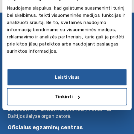
Naudojame slapukus, kad galėtume suasmeninti turinį
bei skelbimus, teikti visuomeninės medijos funkcijas ir
analizuoti srautą. Be to, svetainės naudojimo
Privatumo politika
informaciją bendriname su visuomeninės medijos,
Sekite mus
reklamavimo ir analizės partneriais, kurie gali ją pridėti
prie kitos jūsų pateiktos arba naudojant paslaugas
surinktos informacijos.
Apie mus
Baltic Council for International Education –
švietėjiška organizacija konsultuojanti išsilavinimo
Leisti visus
užsienyje klausimais – nuo kalbų kursų ir vasaros
stovyklų, iki vidurinio, profesinio ir aukštojo
išsilavinimo. Baltic Council yra didžiausios parodos
Tinkinti
Tarptautinių studijų dienos (“Days of International
Education”) ir “Exclusive Secondary Focus Fair”
Baltijos šalyse organizatorė.
Oficialus egzaminų centras