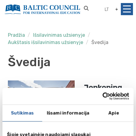
LT
Pradžia
Išsilavinimas užsienyje
Aukštasis išsilavinimas užsienyje
Švedija
Švedija
Jonkoping
University
Plačiau
Jönköping
Sutikimas
Išsami informacija
Apie
Šioje svetainėje naudojami slapukai