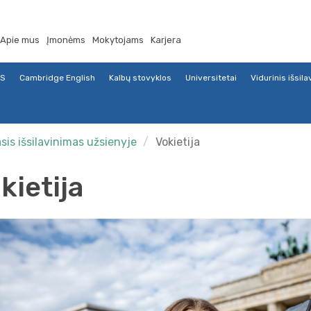
Apie mus
Įmonėms
Mokytojams
Karjera
TS
Cambridge English
Kalbų stovyklos
Universitetai
Vidurinis išsil
sis išsilavinimas užsienyje
Vokietija
kietija