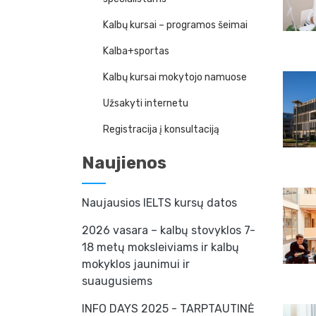
Kalbų kursai – programos šeimai
Kalba+sportas
Kalbų kursai mokytojo namuose
Užsakyti internetu
Registracija į konsultaciją
Naujienos
Naujausios IELTS kursų datos
2026 vasara – kalbų stovyklos 7-
18 metų moksleiviams ir kalbų
mokyklos jaunimui ir
suaugusiems
INFO DAYS 2025 - TARPTAUTINĖ