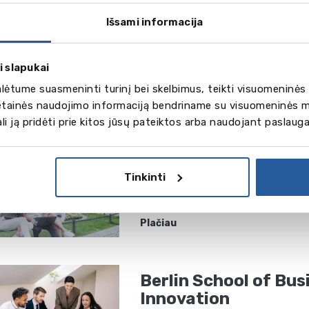
Plačiau
Išsami informacija
i slapukai
Lancaster Universit
ėtume suasmeninti turinį bei skelbimus, teikti visuomeninės 
vetainės naudojimo informaciją bendriname su visuomeninės m
Plačiau
gali ją pridėti prie kitos jūsų pateiktos arba naudojant paslaug
Munich Business Sc
Tinkinti
Plačiau
Berlin School of Bus
Innovation