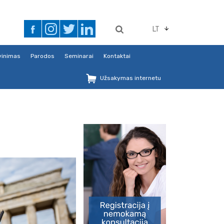
LT
avinimas
Parodos
Seminarai
Kontaktai
Užsakymas internetu