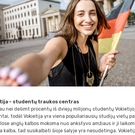
tija – studentų traukos centras
u nei dešimt procentų iš dviejų milijonų studentų Vokietijo
tai, todėl Vokietija yra viena populiariausių studijų vietų pa
lose anglų kalbos mokoma nuo ankstyvo amžiaus ir ji laikom
a kalba, tad susikalbėti šioje šalyje yra nesudėtinga. Vokietij