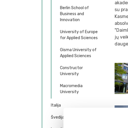
akadem
Berlin School of
su pra
Business and
Kasmet
Innovation
absolv
"Daiml
University of Europe
jų vei
for Applied Sciences
daugel
Gisma University of
Applied Sciences
Constructor
University
Macromedia
University
Italija
Švedija