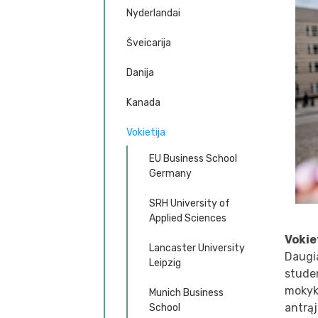
Nyderlandai
Šveicarija
Danija
Kanada
Vokietija
EU Business School
Germany
SRH University of
Applied Sciences
Vokie
Lancaster University
Daugia
Leipzig
studen
mokyk
Munich Business
antrąj
School