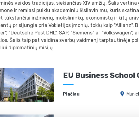
inės veiklos tradicijas, siekiančias XIV amžių. Šalis vertina
mone ir remiasi puikiu akademiniu išsilavinimu, kuris skatin
 tūkstančiai inžinierių, mokslininkų, ekonomistų ir kitų uni
entų prisijungia prie Vokietijos įmonių, tokių kaip "Allianz", 
er", "Deutsche Post DHL", SAP, "Siemens" ar "Volkswagen", ar
klos. Šalis taip pat vaidina svarbų vaidmenį tarptautinėje po
iui diplomatinių misijų.
EU Business School
Plačiau
Munic
SRH University of A
Sciences