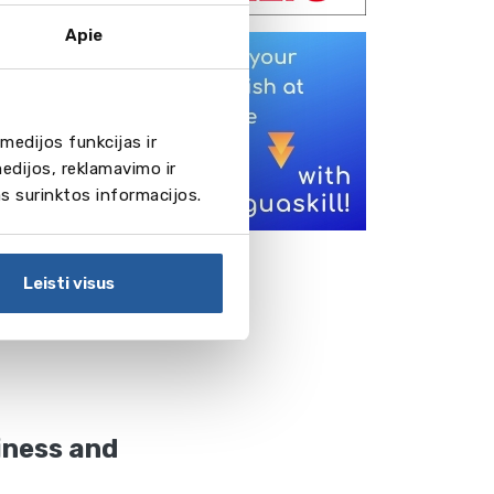
Apie
y Leipzig
medijos funkcijas ir
edijos, reklamavimo ir
as surinktos informacijos.
hool
Leisti visus
iness and