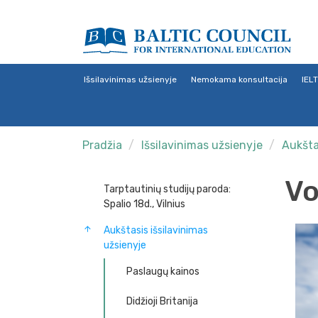
Išsilavinimas užsienyje
Nemokama konsultacija
IEL
Pradžia
Išsilavinimas užsienyje
Aukšta
Vo
Tarptautinių studijų paroda:
Spalio 18d., Vilnius
Aukštasis išsilavinimas
užsienyje
Paslaugų kainos
Didžioji Britanija