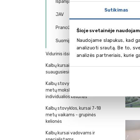
Ispanija
Sutikimas
JAV
Prancūzija
Šioje svetainėje naudojam
Naudojame slapukus, kad gal
Suomija
analizuoti srautą. Be to, s
Vidurinis išsilavinimas užsienyje
analizės partneriais, kurie 
Kalbų kursai jaunimui (16+) ir
suaugusiesiems
Kalbų stovyklos ir kursai 7-18
metų moksleiviams -
individualios kelionės
Kalbų stovyklos, kursai 7-18
metų vaikams - grupinės
kelionės
Kalbų kursai vadovams ir
specialistams