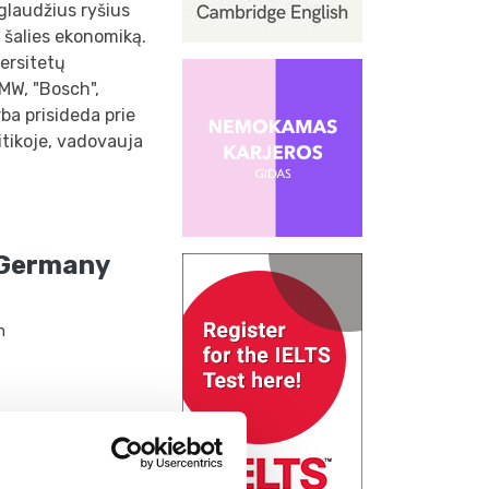
 glaudžius ryšius
a šalies ekonomiką.
versitetų
BMW, "Bosch",
ba prisideda prie
litikoje, vadovauja
 Germany
h
pplied