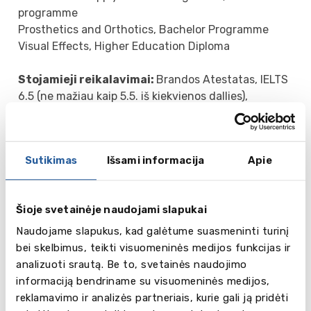
programme
Prosthetics and Orthotics, Bachelor Programme
Visual Effects, Higher Education Diploma
Stojamieji reikalavimai:
Brandos Atestatas, IELTS
6.5 (ne mažiau kaip 5.5. iš kiekvienos dallies),
motyvacinis laiškas, pokalbis.
Magistratūros programos
Sutikimas
Išsami informacija
Apie
International Logistics and Supply Chain
Management
International Marketing
Šioje svetainėje naudojami slapukai
Strategic Entrepreneurship
Global Management
Naudojame slapukus, kad galėtume suasmeninti turinį
International Financial Analysis
bei skelbimus, teikti visuomeninės medijos funkcijas ir
Digital Business
analizuoti srautą. Be to, svetainės naudojimo
Economic Analysis
informaciją bendriname su visuomeninės medijos,
Engineering Management
reklamavimo ir analizės partneriais, kurie gali ją pridėti