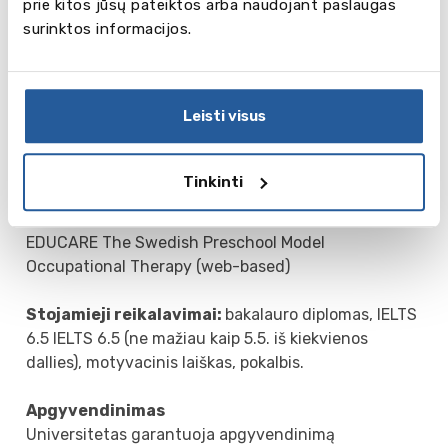
Information Architecture and Innovation
prie kitos jūsų pateiktos arba naudojant paslaugas
User Experience Design
surinktos informacijos.
Production Development and Management
Product Development and Materials Engineering
Industrial Design
Leisti visus
Software Product Engineering
Sustainable Building Information Management
Materials and Manufacturing (web-based)
Tinkinti
International Communication
Interventions in Childhood
EDUCARE The Swedish Preschool Model
Occupational Therapy (web-based)
Stojamieji reikalavimai:
bakalauro diplomas, IELTS
6.5 IELTS 6.5 (ne mažiau kaip 5.5. iš kiekvienos
dallies), motyvacinis laiškas, pokalbis.
Apgyvendinimas
Universitetas garantuoja apgyvendinimą