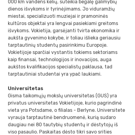
000 km vandens kelių, suteikia begalę galimybių
dienos išvykoms ir tyrinėjimams. Jo viduramžių
miestai, specializuoti muziejai ir pramoninės
kultūros objektai yra lengvai pasiekiami greitoms
išvykoms. Vokietija, garsėjanti tvirta ekonomika ir
aukšta gyvenimo kokybe, ir toliau išlieka geriausiu
tarptautinių studentų pasirinkimu Europoje.
Vokietijoje sparčiai vystantis tokiems sektoriams
kaip finansai, technologijos ir inovacijos, auga
aukštos kvalifikacijos specialistų paklausa, tad
tarptautiniai studentai yra ypač laukiami.
Universitetas
Gisma taikomųjų mokslų universitetas (GUS) yra
privatus universitetas Vokietijoje, kurio pagrindinė
vieta yra Potsdame, o filialas - Berlyne. Universitete
vyrauja tarptautinė bendruomenė, kurią sudaro
daugiau nei 80 tautybių studentų ir dėstytojų iš
viso pasaulio. Paskaitas dėsto tikri savo srities