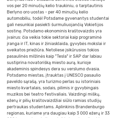
vos per 20 minučių kelio traukiniu, o tarptautinis
Berlyno oro uostas - per 40 minučių kelio
automobiliu, todėl Potsdame gyvenantys studentai
gali nesunkiai pasiekti šurmuliuojančią Vokietijos
sostinę. Potsdamo ekonominis kraštovaizdis yra
įvairus: čia veikia tokie sektoriai kaip programinė
įranga ir IT, kinas ir žiniasklaida, gyvybės mokslai ir
sveikatos priežiūra. Netoliese įsikūrusios tokios
pasaulinės milžinės kaip "Tesla" ir SAP dar labiau
sustiprina novatorišką miesto aurą, kurioje
akademinis spindesys dera su verslumo dvasia.
Potsdamo miestas, įtrauktas į UNESCO pasaulio
paveldo sąrašą, yra turizmo perlas su istoriniais
miesto kvartalais, sodais, pilimis ir gyvybingais
muzikos bei teatro festivaliais. Vaizdingi miškų,
ežerų ir pilių kraštovaizdžiai siūlo ramias studijų
pertraukas studentams. Aplinkinis Brandenburgo
regionas, kuriame yra daugiau kaip 3 000 ežerų ir 33