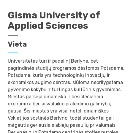
Gisma University of
Applied Sciences
Vieta
Universitetas turi ir padalinį Berlyne, bet
pagrindinės studijų programos dėstomos Potsdame.
Potsdame, kuris yra technologinių inovacijų ir
ekonomikos augimo centras, siūloma neprilygstama
gyvenimo kokybė ir turtingas kultūrinis gyvenimas.
Miestas garsėja dinamiška ir besiplečiančia
ekonomika bei laisvalaikio praleidimo galimybių
gausa. Šis miestas yra visai netoli dinamiškos
Vokietijos sostinės Berlyno, todėl studentai gali
mėgautis geriausiais abiejų pasaulių privalumais.
Berlynas nuo Potsdamo centrinės stoties nutolęs