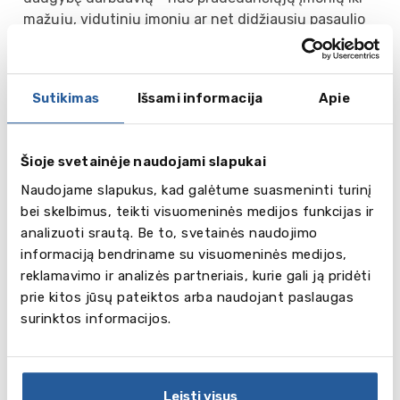
mažųjų, vidutinių įmonių ar net didžiausių pasaulio
technologijų bendrovių. Bendradarbiavimas tarp
universiteto ir darbdavių suteikia galimybę
studentams rasti įdomių darbo galimybių ir dirbti
Sutikimas
Išsami informacija
Apie
bendruose projektuose. Universiteto MBA programa
yra akredituota AMBA - tokią garbę turi tik 5 kiti
Vokietijos universitetai ir 2 % universitetų visame
Šioje svetainėje naudojami slapukai
pasaulyje.
Naudojame slapukus, kad galėtume suasmeninti turinį
bei skelbimus, teikti visuomeninės medijos funkcijas ir
Bakalauro programų sąrašas:
analizuoti srautą. Be to, svetainės naudojimo
• Data Science, AI and Digital Business
informaciją bendriname su visuomeninės medijos,
• International Business Management
reklamavimo ir analizės partneriais, kurie gali ją pridėti
• Computer Science
prie kitos jūsų pateiktos arba naudojant paslaugas
• Business Management
surinktos informacijos.
• Software Engineering
Stojamieji reikalavimai: brandos atestatas, IELTS 6.0,
stojant į kai kurias programas universitetas gali
Leisti visus