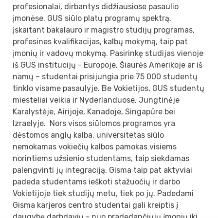
profesionalai, dirbantys didžiausiose pasaulio
įmonėse. GUS siūlo platų programų spektrą,
įskaitant bakalauro ir magistro studijų programas,
profesines kvalifikacijas, kalbų mokymą, taip pat
įmonių ir vadovų mokymą. Pasirinkę studijas vienoje
iš GUS institucijų - Europoje, Šiaurės Amerikoje ar iš
namų – studentai prisijungia prie 75 000 studentų
tinklo visame pasaulyje. Be Vokietijos, GUS studentų
miesteliai veikia ir Nyderlanduose, Jungtinėje
Karalystėje, Airijoje, Kanadoje, Singapūre bei
Izraelyje. Nors visos siūlomos programos yra
dėstomos anglų kalba, universitetas siūlo
nemokamas vokiečių kalbos pamokas visiems
norintiems užsienio studentams, taip siekdamas
palengvinti jų integraciją. Gisma taip pat aktyviai
padeda studentams ieškoti stažuočių ir darbo
Vokietijoje tiek studijų metu, tiek po jų. Padedami
Gisma karjeros centro studentai gali kreiptis į
daugybę darbdavių - nuo pradedančiųjų įmonių iki