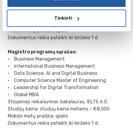
paprašyti atlikti jų duodamą testą.
Studijų kaina: dvejų metų magistro studijų kaina
metams – €9,600, vienerių metų magistro studijų
Tinkinti
kaina metams – €13,000.
Mokslo metų pradžia: spalis
Dokumentus reikia pateikti iki birželio 1 d.
Magistro programų sąrašas:
• Business Management
• International Business Management
• Data Science, AI and Digital Business
• Computer Science Master of Engineering
• Leadership for Digital Transformation
• Global MBA
Stojamieji reikalavimai: bakalauras, IELTS 6.0.
Studijų kaina: studijų kaina metams – €8,500
Mokslo metų pradžia: spalis
Dokumentus reikia pateikti iki birželio 1 d.