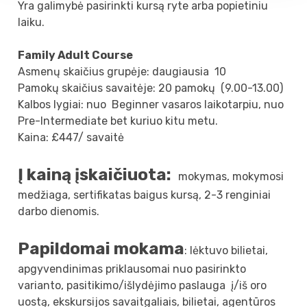
Yra galimybė pasirinkti kursą ryte arba popietiniu
laiku.
Family Adult Course
Asmenų skaičius grupėje: daugiausia 10
Pamokų skaičius savaitėje: 20 pamokų (9.00-13.00)
Kalbos lygiai: nuo Beginner vasaros laikotarpiu, nuo
Pre-Intermediate bet kuriuo kitu metu.
Kaina: £447/ savaitė
Į kainą įskaičiuota:
mokymas, mokymosi
medžiaga, sertifikatas baigus kursą, 2-3 renginiai
darbo dienomis.
Papildomai mokama
: lėktuvo bilietai,
apgyvendinimas priklausomai nuo pasirinkto
varianto, pasitikimo/išlydėjimo paslauga į/iš oro
uostą, ekskursijos savaitgaliais, bilietai, agentūros