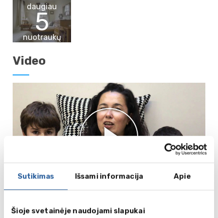
daugiau
5
nuotraukų
Video
Sutikimas
Išsami informacija
Apie
Mokymo programos 6-16 metų
Šioje svetainėje naudojami slapukai