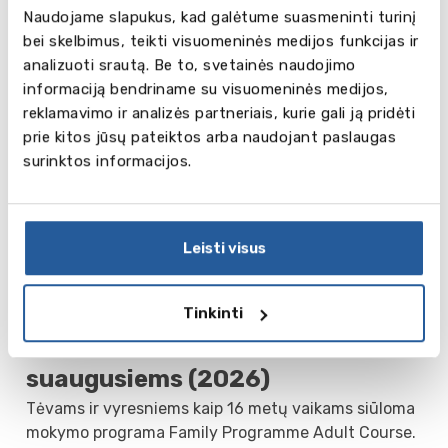
vaikams (2026)
Naudojame slapukus, kad galėtume suasmeninti turinį
bei skelbimus, teikti visuomeninės medijos funkcijas ir
Mokymosi metu didžiausias dėmesys skiriamas
analizuoti srautą. Be to, svetainės naudojimo
bendravimo įgūdžiams ir šnekamajai kalbai, tam
informaciją bendriname su visuomeninės medijos,
padeda dalyvavimas kūrybinėse dirbtuvėse ir
reklamavimo ir analizės partneriais, kurie gali ją pridėti
grupiniuose darbuose su projektais. Yra galimybė
prie kitos jūsų pateiktos arba naudojant paslaugas
pasirinkti kursą pirmoje arba antroje dienos pusėje.
surinktos informacijos.
Family Junior Course
Asmenų skaičius grupėje: daugiausia 15
Pamokų skaičius savaitėje: 20 pamokų (9.00-13.00)
Leisti visus
Kalbos lygiai: nuo Beginner
Kaina: £507/ savaitė
Tinkinti
Mokymo programos
suaugusiems (2026)
Tėvams ir vyresniems kaip 16 metų vaikams siūloma
mokymo programa Family Programme Adult Course.