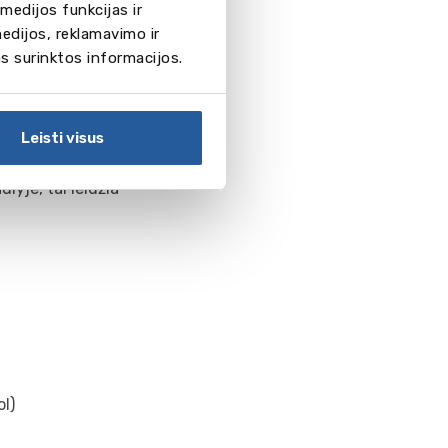
medijos funkcijas ir
edijos, reklamavimo ir
as surinktos informacijos.
Leisti visus
the Association of
 Kiekvienais
lyje, tai leidžia
l)