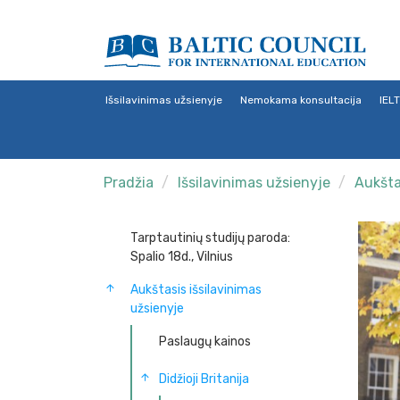
Išsilavinimas užsienyje
Nemokama konsultacija
IEL
Pradžia
Išsilavinimas užsienyje
Aukšta
Tarptautinių studijų paroda:
Spalio 18d., Vilnius
Aukštasis išsilavinimas
užsienyje
Paslaugų kainos
Didžioji Britanija