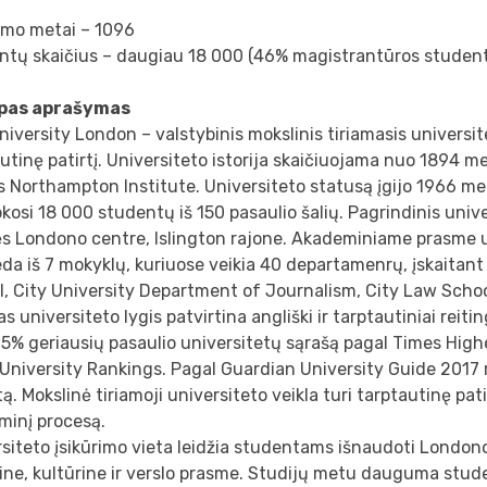
gimo metai – 1096
ntų skaičius – daugiau 18 000 (46% magistrantūros student
pas aprašymas
niversity London – valstybinis mokslinis tiriamasis universite
utinę patirtį. Universiteto istorija skaičiuojama nuo 1894 m
s Northampton Institute. Universiteto statusą įgijo 1966 me
kosi 18 000 studentų iš 150 pasaulio šalių. Pagrindinis uni
ęs Londono centre, Islington rajone. Akademiniame prasme 
da iš 7 mokyklų, kuriuose veikia 40 departamenrų, įskaitan
, City University Department of Journalism, City Law Schoo
s universiteto lygis patvirtina angliški ir tarptautiniai reiti
į 5% geriausių pasaulio universitetų sąrašą pagal Times Hig
University Rankings. Pagal Guardian University Guide 2017 
tą. Mokslinė tiriamoji universiteto veikla turi tarptautinę patirt
minį procesą.
siteto įsikūrimo vieta leidžia studentams išnaudoti London
ine, kultūrine ir verslo prasme. Studijų metu dauguma stud