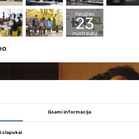
daugiau
23
nuotraukų
eo
Išsami informacija
i slapukai