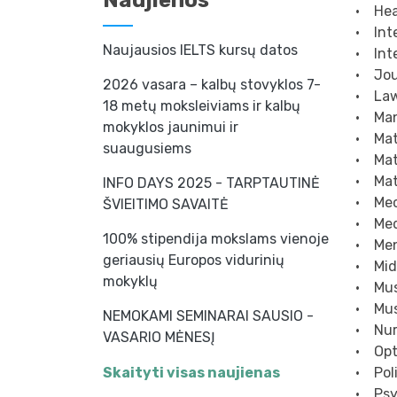
Naujienos
• Hea
• Inte
Naujausios IELTS kursų datos
• Inte
• Jou
2026 vasara – kalbų stovyklos 7-
• Law
18 metų moksleiviams ir kalbų
• Ma
mokyklos jaunimui ir
• Mat
suaugusiems
• Mat
• Mat
INFO DAYS 2025 - TARPTAUTINĖ
• Mec
ŠVIEITIMO SAVAITĖ
• Med
100% stipendija mokslams vienoje
• Men
geriausių Europos vidurinių
• Mid
mokyklų
• Mus
• Mus
NEMOKAMI SEMINARAI SAUSIO -
• Nur
VASARIO MĖNESĮ
• Opt
• Poli
Skaityti visas naujienas
• Psy