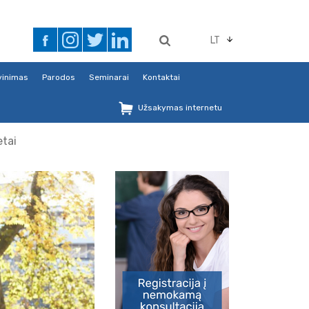
LT
avinimas
Parodos
Seminarai
Kontaktai
Užsakymas internetu
etai