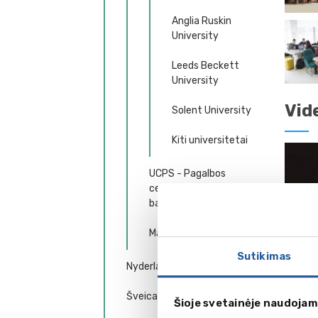
Anglia Ruskin
University
Leeds Beckett
University
Vid
Solent University
Kiti universitetai
UCPS - Pagalbos
centras stojantiems į
bakalauro programas
Magistrantūra
Sutikimas
Nyderlandai
Šveicarija
Šioje svetainėje naudojam