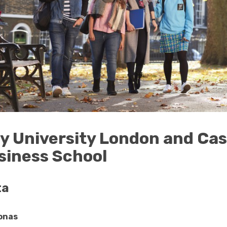
ty University London and Ca
siness School
ta
onas