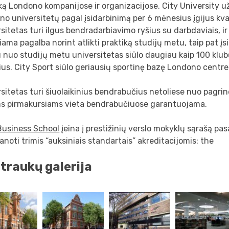
ką Londono kompanijose ir organizacijose. City University u
o universitetų pagal įsidarbinimą per 6 mėnesius įgijus kvali
sitetas turi ilgus bendradarbiavimo ryšius su darbdaviais, 
iama pagalba norint atlikti praktiką studijų metu, taip pat įs
 nuo studijų metu universitetas siūlo daugiau kaip 100 klubų
ius. City Sport siūlo geriausių sportinę bazę Londono centre
sitetas turi šiuolaikinius bendrabučius netoliese nuo pagrin
ms pirmakursiams vieta bendrabučiuose garantuojama.
Business School
įeina į prestižinių verslo mokyklų sąrašą pasa
noti trimis “auksiniais standartais” akreditacijomis: the
traukų galerija