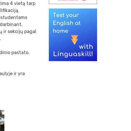
žima 4 vietą tarp
fikaciją.
ir studentams
idarbinant.
 ir sekcijų pagal
.
dinio pastato.
ulyje ir yra