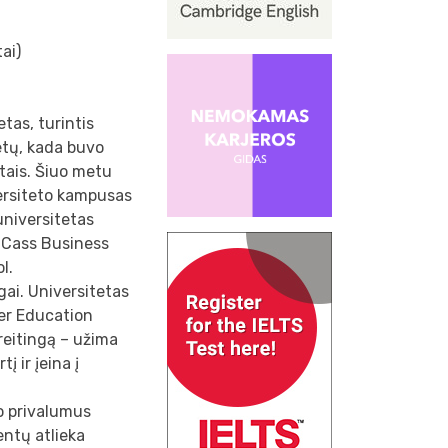
ai)
tas, turintis
etų, kada buvo
tais. Šiuo metu
versiteto kampusas
universitetas
t Cass Business
l.
ngai. Universitetas
her Education
reitingą – užima
į ir įeina į
o privalumus
entų atlieka