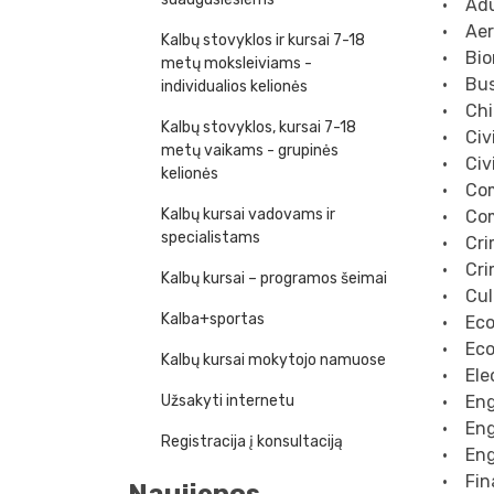
• Adu
• Aer
Kalbų stovyklos ir kursai 7-18
• Bio
metų moksleiviams -
• Bus
individualios kelionės
• Chi
Kalbų stovyklos, kursai 7-18
• Civ
metų vaikams - grupinės
• Civi
kelionės
• Com
Kalbų kursai vadovams ir
• Com
specialistams
• Cri
• Cri
Kalbų kursai – programos šeimai
• Cult
Kalba+sportas
• Eco
• Eco
Kalbų kursai mokytojo namuose
• Elec
• Eng
Užsakyti internetu
• Eng
Registracija į konsultaciją
• Eng
• Fin