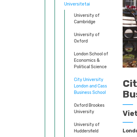
Universitetai
University of
Cambridge
University of
Oxford
London School of
Economics &
Political Science
City University
Ci
London and Cass
Bu
Business School
Oxford Brookes
University
Vie
University of
Lond
Huddersfield