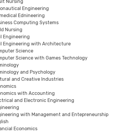
lt Nursing
onautical Engineering
medical Ednineering
iness Computing Systems
ld Nursing
il Engineering
l Engineering with Architecture
puter Science
puter Science with Games Technology
minology
minology and Psychology
ural and Creative Industries
nomics
nomics with Accounting
trical and Electronic Engineering
ineering
ineering with Management and Entepreneurship
lish
ancial Economics