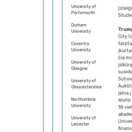
University of
Įstei
Portsmouth
Stude
Durham
Trum
University
City U
tarpta
Coventry
University
įkurta
čia mo
University of
įsikūr
Glasgow
suside
School
University of
Aukšta
Gloucestershire
įeina 
Northumbria
World 
University
18 vie
akade
University of
Univer
Leicester
finans