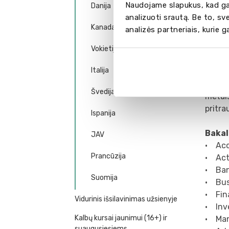
Naudojame slapukus, kad gal
Danija
analizuoti srautą. Be to, s
Kanada
analizės partneriais, kurie 
Vokietija
Italija
Assoc
MBAs 
Švedija
metais
pritra
Ispanija
Bakal
JAV
• Acc
Prancūzija
• Act
• Ban
Suomija
• Bus
• Fin
Vidurinis išsilavinimas užsienyje
• Inv
Kalbų kursai jaunimui (16+) ir
• Man
suaugusiesiems