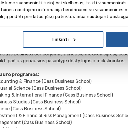
ėtume suasmeninti turinį bei skelbimus, teikti visuomeninės 
vetainės naudojimo informaciją bendriname su visuomeninės m
gali ją pridėti prie kitos jūsų pateiktos arba naudojant paslaug
Tinkinti
iation to Advance Collegiate Schools of Business (AACSB), 
(AMBA), the European Quality Improvement System (EQUIS).
 Cass Business School įeina į geriausių mokykla sąrašą pasau
ukti pačius geriausius pasaulyje dėstytojus ir mokslininkus.
auro programos:
ounting & Finance (Cass Business School)
uarial Science (Cass Business School)
king & International Finance (Cass Business School)
iness Studies (Cass Business School)
ance (Cass Business School)
estment & Financial Risk Management (Cass Business Schoo
agement (Cass Business School)