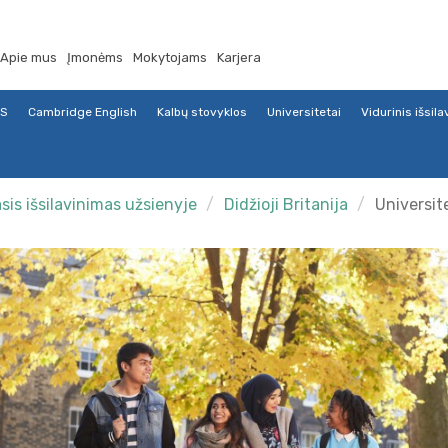
Apie mus
Įmonėms
Mokytojams
Karjera
TS
Cambridge English
Kalbų stovyklos
Universitetai
Vidurinis išsil
sis išsilavinimas užsienyje
Didžioji Britanija
Universit