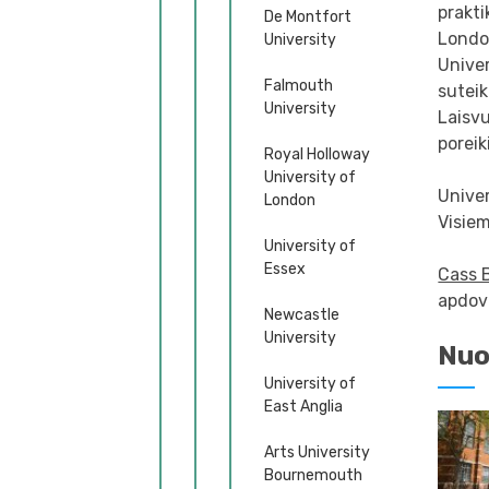
prakti
De Montfort
London
University
Univer
Falmouth
suteik
University
Laisvu
poreik
Royal Holloway
University of
Univer
London
Visie
University of
Essex
Cass 
apdova
Newcastle
University
Nuo
University of
East Anglia
Arts University
Bournemouth