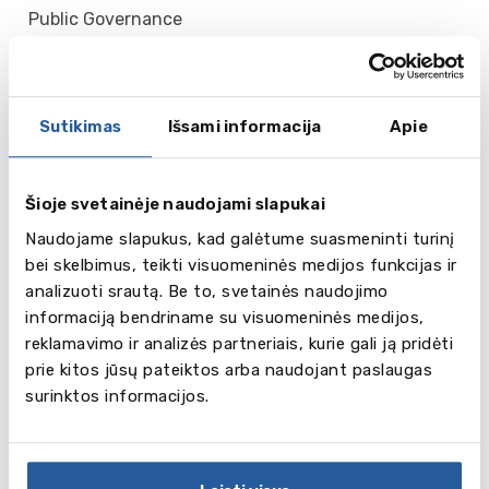
Public Governance
Cognitive Science and Artificial Intelligence
Online Culture: Art, Media and Society
Psychology
Global Management of Social Issues
Sutikimas
Išsami informacija
Apie
Data Science
Entrepreneurship and Business Innovation
International Sociology
Šioje svetainėje naudojami slapukai
Human Resource Studies: People Management
Naudojame slapukus, kad galėtume suasmeninti turinį
Theology
bei skelbimus, teikti visuomeninės medijos funkcijas ir
University College Tilburg: Liberal Arts and Sciences
analizuoti srautą. Be to, svetainės naudojimo
(with majors: Business & Management, Law in
informaciją bendriname su visuomeninės medijos,
Europe, Social Sciences, European History and
reklamavimo ir analizės partneriais, kurie gali ją pridėti
Culture, or Cognitive Neuroscience)
prie kitos jūsų pateiktos arba naudojant paslaugas
surinktos informacijos.
Stojamieji reikalavimai:
11 kl. ir 12 pirmo
pusmečiopažymių išrašas (jei dokumentų pateikimo
metu nėra Brandos atestato), Brandos Atestatas,