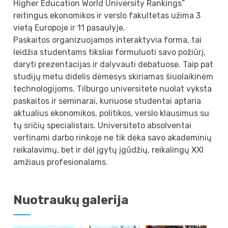
Higher Education World University Rankings”
reitingus ekonomikos ir verslo fakultetas užima 3
vietą Europoje ir 11 pasaulyje.
Paskaitos organizuojamos interaktyvia forma, tai
leidžia studentams tiksliai formuluoti savo požiūrį,
daryti prezentacijas ir dalyvauti debatuose. Taip pat
studijų metu didelis dėmesys skiriamas šiuolaikinėm
technologijoms. Tilburgo universitete nuolat vyksta
paskaitos ir seminarai, kuriuose studentai aptaria
aktualius ekonomikos, politikos, verslo klausimus su
tų sričių specialistais. Universiteto absolventai
vertinami darbo rinkoje ne tik dėka savo akademinių
reikalavimų, bet ir dėl įgytų įgūdžių, reikalingų XXI
amžiaus profesionalams.
Nuotraukų galerija