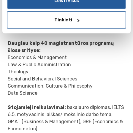
IELTS 6.0 (Data Science – 6.5), motyvacinis laiškas,
Leisti visus
CV.
Mokslo metų pradžia: rugsėjis
Tinkinti
Dokumentų pateikimo data: iki gegužės 1 d.,
Studijų kaina per metus (2027/2028) - 2,771
Daugiau kaip 40 magistrantūros programų
šiose srityse:
Economics & Management
Law & Public Administration
Theology
Social and Behavioral Sciences
Communication, Culture & Philosophy
Data Science
Stojamieji reikalavimai:
bakalauro diplomas, IELTS
6.5, motyvacinis laiškas/ mokslinio darbo tema,
GMAT (Business & Management), GRE (Economics &
Econometric)