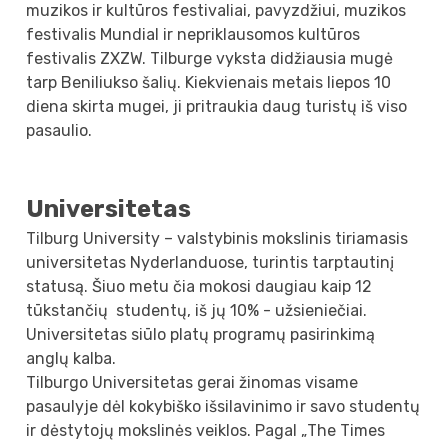
muzikos ir kultūros festivaliai, pavyzdžiui, muzikos
festivalis Mundial ir nepriklausomos kultūros
festivalis ZXZW. Tilburge vyksta didžiausia mugė
tarp Beniliukso šalių. Kiekvienais metais liepos 10
diena skirta mugei, ji pritraukia daug turistų iš viso
pasaulio.
Universitetas
Tilburg University – valstybinis mokslinis tiriamasis
universitetas Nyderlanduose, turintis tarptautinį
statusą. Šiuo metu čia mokosi daugiau kaip 12
tūkstančių studentų, iš jų 10% - užsieniečiai.
Universitetas siūlo platų programų pasirinkimą
anglų kalba.
Tilburgo Universitetas gerai žinomas visame
pasaulyje dėl kokybiško išsilavinimo ir savo studentų
ir dėstytojų mokslinės veiklos. Pagal „The Times